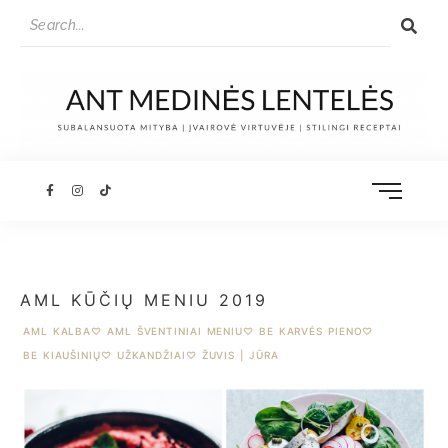
AML KŪČIŲ MENIU 2019
AML KALBA
♡
AML ŠVENTINIAI MENIU
♡
BE KARVĖS PIENO
♡
BE KIAUŠINIŲ
♡
UŽKANDŽIAI
♡
ŽUVIS | JŪRA