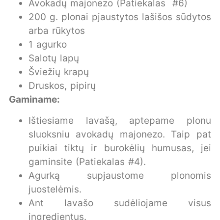
Avokadų majonezo
(Patiekalas #6)
200 g. plonai pjaustytos lašišos sūdytos
arba rūkytos
1 agurko
Salotų lapų
Šviežių krapų
Druskos, pipirų
Gaminame:
Ištiesiame lavašą, aptepame plonu
sluoksniu avokadų majonezo. Taip pat
puikiai tiktų ir burokėlių humusas, jei
gaminsite (Patiekalas #4).
Agurką supjaustome plonomis
juostelėmis.
Ant lavašo sudėliojame visus
ingredientus.