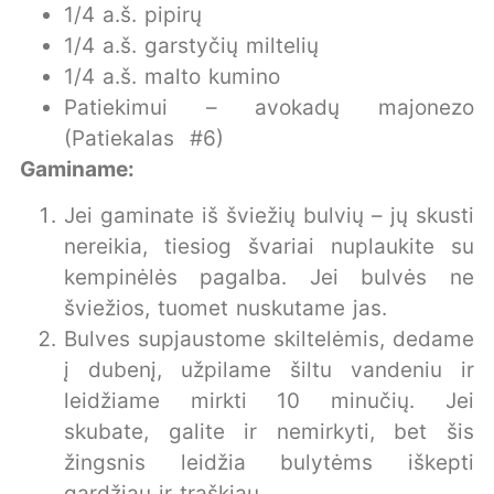
1/4 a.š. pipirų
1/4 a.š. garstyčių miltelių
1/4 a.š. malto kumino
Patiekimui – avokadų majonezo
(Patiekalas #6)
Gaminame:
Jei gaminate iš šviežių bulvių – jų skusti
nereikia, tiesiog švariai nuplaukite su
kempinėlės pagalba. Jei bulvės ne
šviežios, tuomet nuskutame jas.
Bulves supjaustome skiltelėmis, dedame
į dubenį, užpilame šiltu vandeniu ir
leidžiame mirkti 10 minučių. Jei
skubate, galite ir nemirkyti, bet šis
žingsnis leidžia bulytėms iškepti
gardžiau ir traškiau.