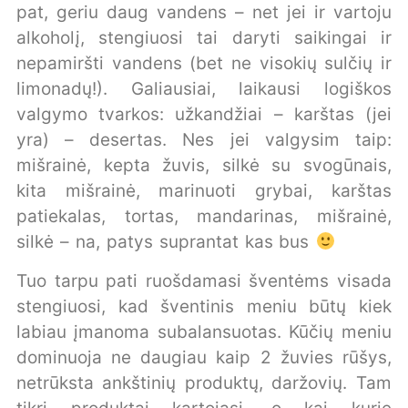
pat, geriu daug vandens – net jei ir vartoju
alkoholį, stengiuosi tai daryti saikingai ir
nepamiršti vandens (bet ne visokių sulčių ir
limonadų!). Galiausiai, laikausi logiškos
valgymo tvarkos: užkandžiai – karštas (jei
yra) – desertas. Nes jei valgysim taip:
mišrainė, kepta žuvis, silkė su svogūnais,
kita mišrainė, marinuoti grybai, karštas
patiekalas, tortas, mandarinas, mišrainė,
silkė – na, patys suprantat kas bus
Tuo tarpu pati ruošdamasi šventėms visada
stengiuosi, kad šventinis meniu būtų kiek
labiau įmanoma subalansuotas. Kūčių meniu
dominuoja ne daugiau kaip 2 žuvies rūšys,
netrūksta ankštinių produktų, daržovių. Tam