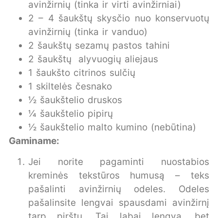
avinžirnių (tinka ir virti avinžirniai)
2 – 4 šaukštų skysčio nuo konservuotų
avinžirnių (tinka ir vanduo)
2 šaukštų sezamų pastos tahini
2 šaukštų alyvuogių aliejaus
1 šaukšto citrinos sulčių
1 skiltelės česnako
1⁄2 šaukštelio druskos
1⁄4 šaukštelio pipirų
1⁄2 šaukštelio malto kumino (nebūtina)
Gaminame:
Jei norite pagaminti nuostabios
kreminės tekstūros humusą – teks
pašalinti avinžirnių odeles. Odeles
pašalinsite lengvai spausdami avinžirnį
tarp pirštų. Tai labai lengva, bet