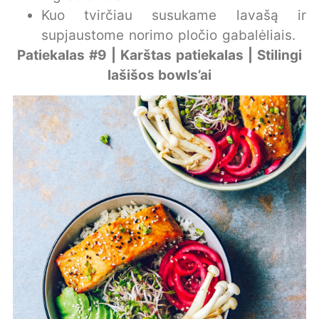
Kuo tvirčiau susukame lavašą ir
supjaustome norimo pločio gabalėliais.
Patiekalas #9 | Karštas patiekalas | Stilingi
lašišos bowls’ai