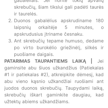
gabalėliais. Jei norite tokių apvalių
skrebučių, šiam tikslui gali padėti taurės
ir taurelės.
Duonos gabalėlius apskrudiname 180
laipsnių orkaitėje 5 minutes, o
apskrudusius įtriname česnaku.
Ant skrebučių tepame humuso, dedame
po virto burokėlio griežinėlį, silkės ir
puošiame daigais.
PATARIMAS TAUPANTIEMS LAIKĄ |
Jei
gaminsite abu šiuos užkandžius (Patiekalas
#1 ir patiekalas #2), atkreipkite dėmesį, kad
abu vieno kąsnio užkandžiai ruošiami ant
juodos duonos skrebučių. Taupydami laiką,
skrebučių iškart gaminkite daugiau, kad
užtektų abiems užkandžiams.