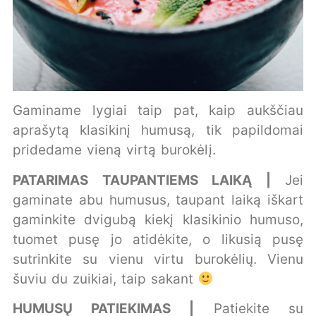
Gaminame lygiai taip pat, kaip aukščiau
aprašytą klasikinį humusą, tik papildomai
pridedame vieną virtą burokėlį.
PATARIMAS TAUPANTIEMS LAIKĄ |
Jei
gaminate abu humusus, taupant laiką iškart
gaminkite dvigubą kiekį klasikinio humuso,
tuomet pusę jo atidėkite, o likusią pusę
sutrinkite su vienu virtu burokėlių. Vienu
šuviu du zuikiai, taip sakant
HUMUSŲ PATIEKIMAS |
Patiekite su