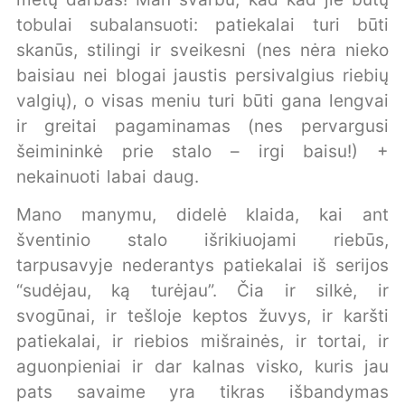
tobulai subalansuoti: patiekalai turi būti
skanūs, stilingi ir sveikesni (nes nėra nieko
baisiau nei blogai jaustis persivalgius riebių
valgių), o visas meniu turi būti gana lengvai
ir greitai pagaminamas (nes pervargusi
šeimininkė prie stalo – irgi baisu!) +
nekainuoti labai daug.
Mano manymu, didelė klaida, kai ant
šventinio stalo išrikiuojami riebūs,
tarpusavyje nederantys patiekalai iš serijos
“sudėjau, ką turėjau”. Čia ir silkė, ir
svogūnai, ir tešloje keptos žuvys, ir karšti
patiekalai, ir riebios mišrainės, ir tortai, ir
aguonpieniai ir dar kalnas visko, kuris jau
pats savaime yra tikras išbandymas