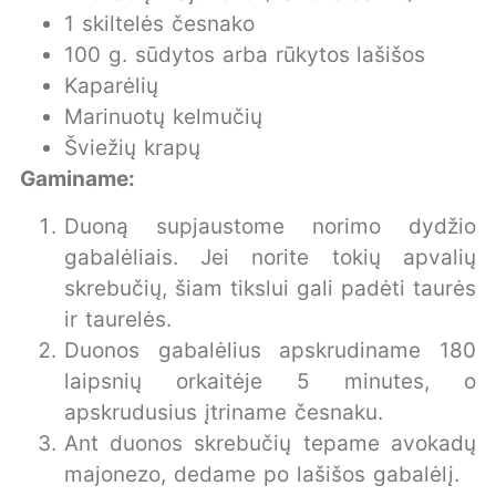
1 skiltelės česnako
100 g. sūdytos arba rūkytos lašišos
Kaparėlių
Marinuotų kelmučių
Šviežių krapų
Gaminame:
Duoną supjaustome norimo dydžio
gabalėliais. Jei norite tokių apvalių
skrebučių, šiam tikslui gali padėti taurės
ir taurelės.
Duonos gabalėlius apskrudiname 180
laipsnių orkaitėje 5 minutes, o
apskrudusius įtriname česnaku.
Ant duonos skrebučių tepame avokadų
majonezo, dedame po lašišos gabalėlį.