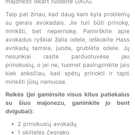
majonezo iškart ruoškite DAUG.
Taip pat žinau, kad daug kam kyla problemų
su gerais avokadais. Jie turi būti prinokę,
minkšti, bet nepernokę. Pamirškite apie
avokadus ryškiai žalia odele, ieškokite Hass
avokadų tamsia, juoda, grublėta odele. Jų
nesunkiai rasite parduotuvėse jau
prinokusių, o jei ne, tuomet pasirųpinkite jais
kiek anksčiau, kad spėtų prinokti ir tapti
minkšti jūsų namuose.
Reikės (jei gaminsite visus kitus patiekalus
su šiuo majonezu, gaminkite jo bent
dvigubai):
2 prinokusių avokadų
1 skiltelės česnako