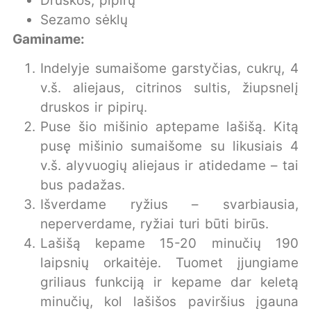
Druskos, pipirų
Sezamo sėklų
Gaminame:
Indelyje sumaišome garstyčias, cukrų, 4
v.š. aliejaus, citrinos sultis, žiupsnelį
druskos ir pipirų.
Puse šio mišinio aptepame lašišą. Kitą
pusę mišinio sumaišome su likusiais 4
v.š. alyvuogių aliejaus ir atidedame – tai
bus padažas.
Išverdame ryžius – svarbiausia,
neperverdame, ryžiai turi būti birūs.
Lašišą kepame 15-20 minučių 190
laipsnių orkaitėje. Tuomet įjungiame
griliaus funkciją ir kepame dar keletą
minučių, kol lašišos paviršius įgauna