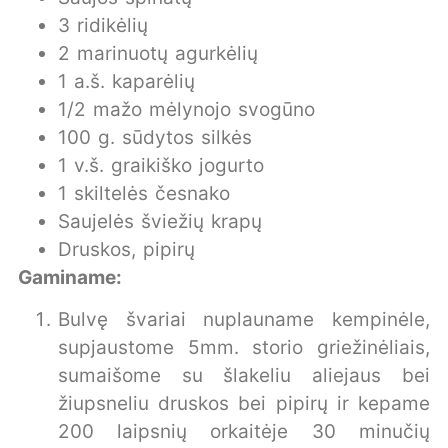
3 ridikėlių
2 marinuotų agurkėlių
1 a.š. kaparėlių
1/2 mažo mėlynojo svogūno
100 g. sūdytos silkės
1 v.š. graikiško jogurto
1 skiltelės česnako
Saujelės šviežių krapų
Druskos, pipirų
Gaminame:
Bulvę švariai nuplauname kempinėle,
supjaustome 5mm. storio griežinėliais,
sumaišome su šlakeliu aliejaus bei
žiupsneliu druskos bei pipirų ir kepame
200 laipsnių orkaitėje 30 minučių