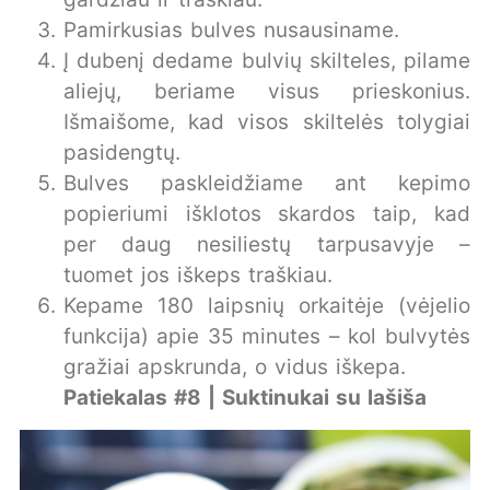
Pamirkusias bulves nusausiname.
Į dubenį dedame bulvių skilteles, pilame
aliejų, beriame visus prieskonius.
Išmaišome, kad visos skiltelės tolygiai
pasidengtų.
Bulves paskleidžiame ant kepimo
popieriumi išklotos skardos taip, kad
per daug nesiliestų tarpusavyje –
tuomet jos iškeps traškiau.
Kepame 180 laipsnių orkaitėje (vėjelio
funkcija) apie 35 minutes – kol bulvytės
gražiai apskrunda, o vidus iškepa.
Patiekalas #8 | Suktinukai su lašiša