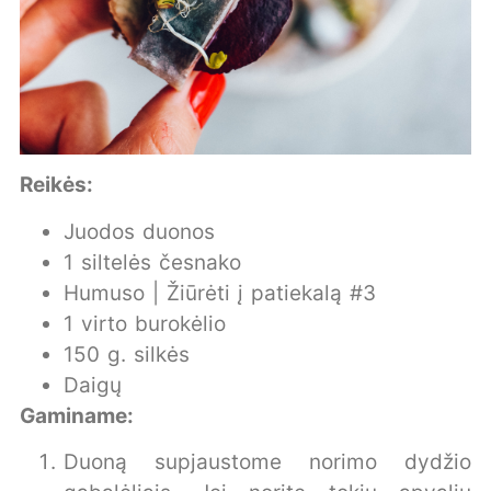
Reikės:
Juodos duonos
1 siltelės česnako
Humuso | Žiūrėti į patiekalą #3
1 virto burokėlio
150 g. silkės
Daigų
Gaminame:
Duoną supjaustome norimo dydžio