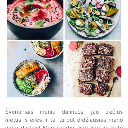
Šventiniais meniu dalinuosi jau trečius
metus iš eilės ir tai turbūt didžiausias mano
metų darbas! Man svarbu, kad kad jie būtų