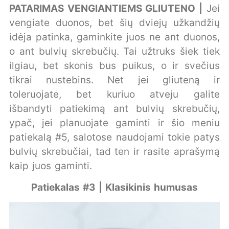
PATARIMAS VENGIANTIEMS GLIUTENO |
Jei
vengiate duonos, bet šių dviejų užkandžių
idėja patinka, gaminkite juos ne ant duonos,
o ant bulvių skrebučių. Tai užtruks šiek tiek
ilgiau, bet skonis bus puikus, o ir svečius
tikrai nustebins. Net jei gliuteną ir
toleruojate, bet kuriuo atveju galite
išbandyti patiekimą ant bulvių skrebučių,
ypač, jei planuojate gaminti ir šio meniu
patiekalą #5, salotose naudojami tokie patys
bulvių skrebučiai, tad ten ir rasite aprašymą
kaip juos gaminti.
Patiekalas #3 | Klasikinis humusas