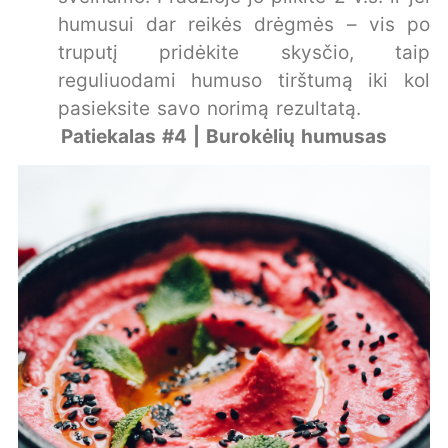
humusui dar reikės drėgmės – vis po
truputį pridėkite skysčio, taip
reguliuodami humuso tirštumą iki kol
pasieksite savo norimą rezultatą.
Patiekalas #4 | Burokėlių humusas