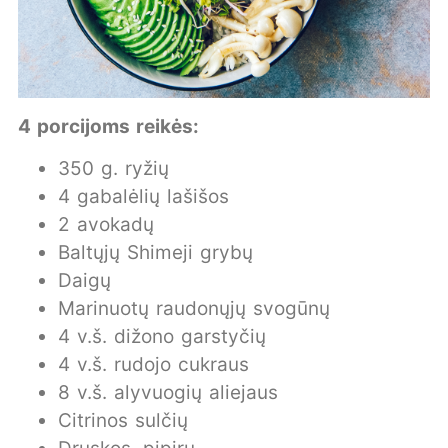
4 porcijoms reikės:
350 g. ryžių
4 gabalėlių lašišos
2 avokadų
Baltųjų Shimeji grybų
Daigų
Marinuotų raudonųjų svogūnų
4 v.š. dižono garstyčių
4 v.š. rudojo cukraus
8 v.š. alyvuogių aliejaus
Citrinos sulčių