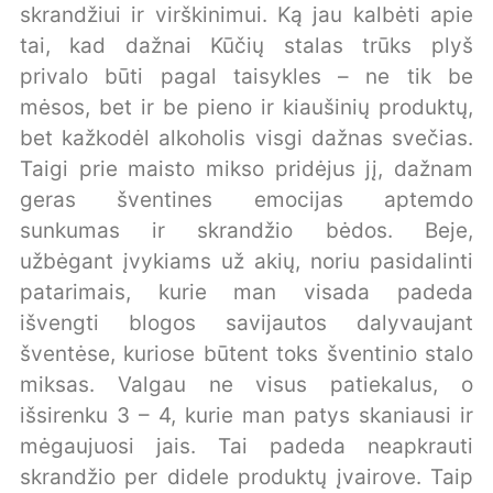
skrandžiui ir virškinimui. Ką jau kalbėti apie
tai, kad dažnai Kūčių stalas trūks plyš
privalo būti pagal taisykles – ne tik be
mėsos, bet ir be pieno ir kiaušinių produktų,
bet kažkodėl alkoholis visgi dažnas svečias.
Taigi prie maisto mikso pridėjus jį, dažnam
geras šventines emocijas aptemdo
sunkumas ir skrandžio bėdos. Beje,
užbėgant įvykiams už akių, noriu pasidalinti
patarimais, kurie man visada padeda
išvengti blogos savijautos dalyvaujant
šventėse, kuriose būtent toks šventinio stalo
miksas. Valgau ne visus patiekalus, o
išsirenku 3 – 4, kurie man patys skaniausi ir
mėgaujuosi jais. Tai padeda neapkrauti
skrandžio per didele produktų įvairove. Taip