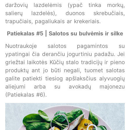
daržovių lazdelėmis (ypač tinka morkų,
salierų lazdelės), duonos skrebučiais,
trapučiais, pagaliukais ar krekeriais.
Patiekalas #5 | Salotos su bulvėmis ir silke
Nuotraukoje salotos pagamintos su
ypatingai čia derančiu jogurtiniu padažu. Jei
griežtai laikotės Kūčių stalo tradicijų ir pieno
produktų ant jo būti negali, tuomet salotas
galite patiekti tiesiog apšlaksčius alyvuogių
aliejumi arba su avokadų majonezu
(Patiekalas #6).