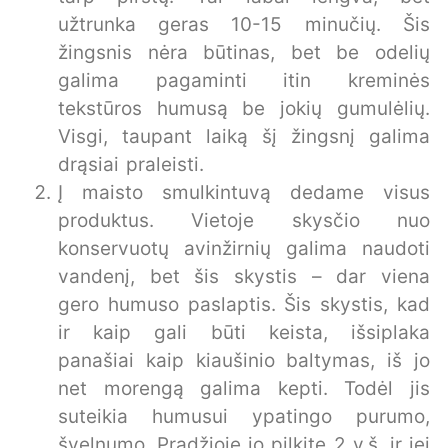
užtrunka geras 10-15 minučių. Šis
žingsnis nėra būtinas, bet be odelių
galima pagaminti itin kreminės
tekstūros humusą be jokių gumulėlių.
Visgi, taupant laiką šį žingsnį galima
drąsiai praleisti.
Į maisto smulkintuvą dedame visus
produktus. Vietoje skysčio nuo
konservuotų avinžirnių galima naudoti
vandenį, bet šis skystis – dar viena
gero humuso paslaptis. Šis skystis, kad
ir kaip gali būti keista, išsiplaka
panašiai kaip kiaušinio baltymas, iš jo
net morengą galima kepti. Todėl jis
suteikia humusui ypatingo purumo,
švelnumo. Pradžioje jo pilkite 2 v.š. ir jei