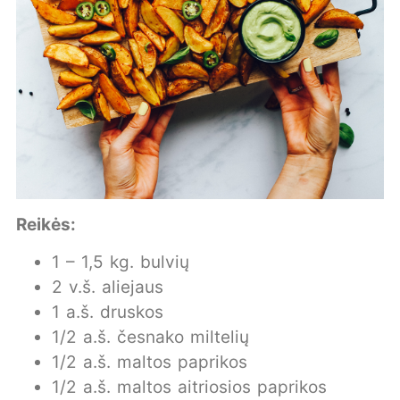
Reikės:
1 – 1,5 kg. bulvių
2 v.š. aliejaus
1 a.š. druskos
1/2 a.š. česnako miltelių
1/2 a.š. maltos paprikos
1/2 a.š. maltos aitriosios paprikos