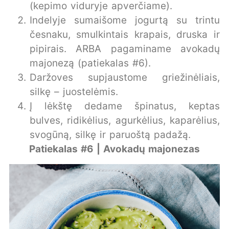
(kepimo viduryje apverčiame).
Indelyje sumaišome jogurtą su trintu
česnaku, smulkintais krapais, druska ir
pipirais. ARBA pagaminame avokadų
majonezą (patiekalas #6).
Daržoves supjaustome griežinėliais,
silkę – juostelėmis.
Į lėkštę dedame špinatus, keptas
bulves, ridikėlius, agurkėlius, kaparėlius,
svogūną, silkę ir paruoštą padažą.
Patiekalas #6 | Avokadų majonezas