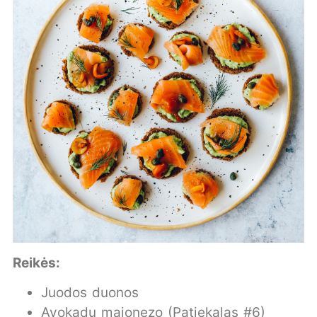
Reikės:
Juodos duonos
Avokadų majonezo (Patiekalas #6)