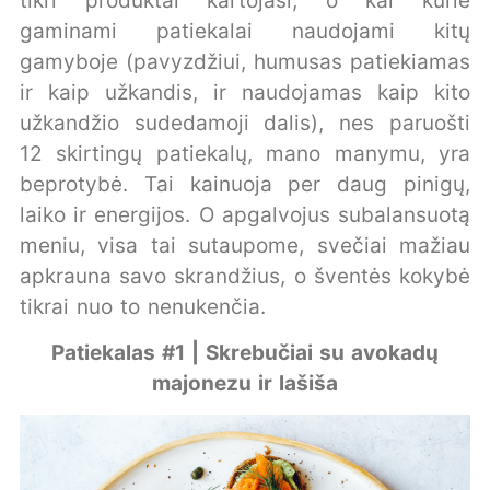
tikri produktai kartojasi, o kai kurie
gaminami patiekalai naudojami kitų
gamyboje (pavyzdžiui, humusas patiekiamas
ir kaip užkandis, ir naudojamas kaip kito
užkandžio sudedamoji dalis), nes paruošti
12 skirtingų patiekalų, mano manymu, yra
beprotybė. Tai kainuoja per daug pinigų,
laiko ir energijos. O apgalvojus subalansuotą
meniu, visa tai sutaupome, svečiai mažiau
apkrauna savo skrandžius, o šventės kokybė
tikrai nuo to nenukenčia.
Patiekalas #1 | Skrebučiai su avokadų
majonezu ir lašiša