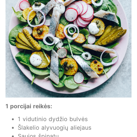
1 porcijai reikės:
1 vidutinio dydžio bulvės
Šlakelio alyvuogių aliejaus
Saujos špinatų