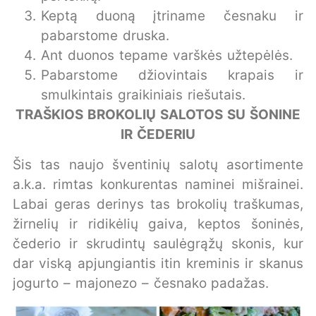
Keptą duoną įtriname česnaku ir
pabarstome druska.
Ant duonos tepame varškės užtepėlės.
Pabarstome džiovintais krapais ir
smulkintais graikiniais riešutais.
TRAŠKIOS BROKOLIŲ SALOTOS SU ŠONINE
IR ČEDERIU
Šis tas naujo šventinių salotų asortimente
a.k.a. rimtas konkurentas naminei mišrainei.
Labai geras derinys tas brokolių traškumas,
žirnelių ir ridikėlių gaiva, keptos šoninės,
čederio ir skrudintų saulėgrąžų skonis, kur
dar viską apjungiantis itin kreminis ir skanus
jogurto – majonezo – česnako padažas.