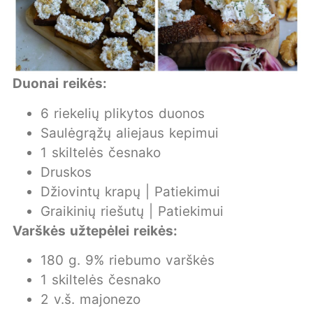
Duonai reikės:
6 riekelių plikytos duonos
Saulėgrąžų aliejaus kepimui
1 skiltelės česnako
Druskos
Džiovintų krapų | Patiekimui
Graikinių riešutų | Patiekimui
Varškės užtepėlei reikės:
180 g. 9% riebumo varškės
1 skiltelės česnako
2 v.š. majonezo