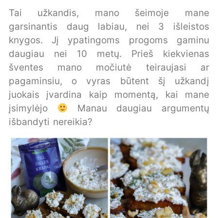
Tai užkandis, mano šeimoje mane
garsinantis daug labiau, nei 3 išleistos
knygos. Jį ypatingoms progoms gaminu
daugiau nei 10 metų. Prieš kiekvienas
šventes mano močiutė teiraujasi ar
pagaminsiu, o vyras būtent šį užkandį
juokais įvardina kaip momentą, kai mane
įsimylėjo
Manau daugiau argumentų
išbandyti nereikia?