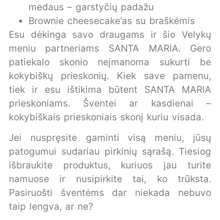
medaus – garstyčių padažu
Brownie cheesecake’as su braškėmis
Esu dėkinga savo draugams ir šio Velykų
meniu partneriams SANTA MARIA. Gero
patiekalo skonio neįmanoma sukurti be
kokybiškų prieskonių. Kiek save pamenu,
tiek ir esu ištikima būtent SANTA MARIA
prieskoniams. Šventei ar kasdienai –
kokybiškais prieskoniais skonį kuriu visada.
Jei nuspręsite gaminti visą meniu, jūsų
patogumui sudariau pirkinių sąrašą. Tiesiog
išbraukite produktus, kuriuos jau turite
namuose ir nusipirkite tai, ko trūksta.
Pasiruošti šventėms dar niekada nebuvo
taip lengva, ar ne?