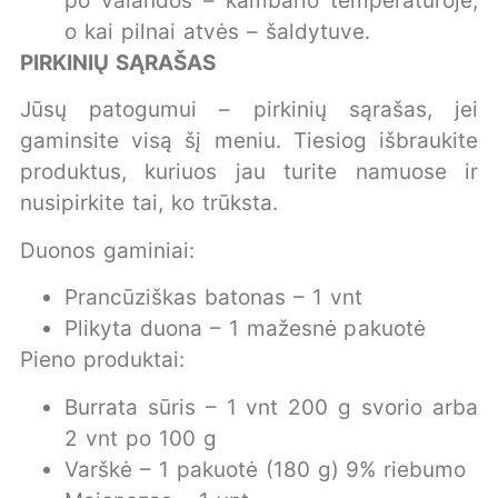
po valandos – kambario temperatūroje,
o kai pilnai atvės – šaldytuve.
PIRKINIŲ SĄRAŠAS
Jūsų patogumui – pirkinių sąrašas, jei
gaminsite visą šį meniu. Tiesiog išbraukite
produktus, kuriuos jau turite namuose ir
nusipirkite tai, ko trūksta.
Duonos gaminiai:
Prancūziškas batonas – 1 vnt
Plikyta duona – 1 mažesnė pakuotė
Pieno produktai:
Burrata sūris – 1 vnt 200 g svorio arba
2 vnt po 100 g
Varškė – 1 pakuotė (180 g) 9% riebumo