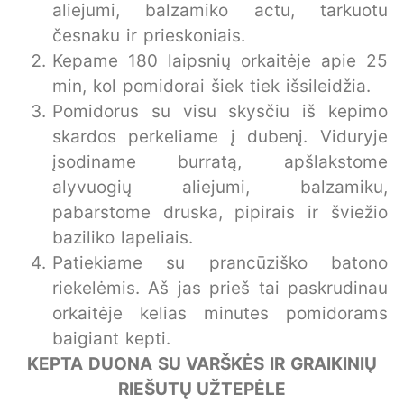
aliejumi, balzamiko actu, tarkuotu
česnaku ir prieskoniais.
Kepame 180 laipsnių orkaitėje apie 25
min, kol pomidorai šiek tiek išsileidžia.
Pomidorus su visu skysčiu iš kepimo
skardos perkeliame į dubenį. Viduryje
įsodiname burratą, apšlakstome
alyvuogių aliejumi, balzamiku,
pabarstome druska, pipirais ir šviežio
baziliko lapeliais.
Patiekiame su prancūziško batono
riekelėmis. Aš jas prieš tai paskrudinau
orkaitėje kelias minutes pomidorams
baigiant kepti.
KEPTA DUONA SU VARŠKĖS IR GRAIKINIŲ
RIEŠUTŲ UŽTEPĖLE