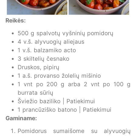
Reikės:
500 g spalvotų vyšninių pomidorų
4 v.š. alyvuogių aliejaus
1 v.š. balzamiko acto
3 skiltelių česnako
Druskos, pipirų
1 a.š. provanso žolelių mišinio
1 vnt po 200 g arba 2 vnt po 100 g
burrata sūrių
Šviežio baziliko | Patiekimui
1 prancūziško batono | Patiekimui
Gaminame:
Pomidorus sumaišome su alyvuogių