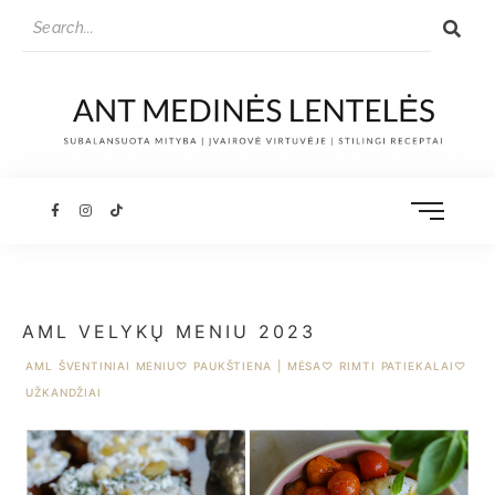
AML VELYKŲ MENIU 2023
AML ŠVENTINIAI MENIU
♡
PAUKŠTIENA | MĖSA
♡
RIMTI PATIEKALAI
♡
UŽKANDŽIAI