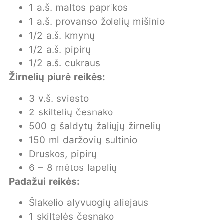
1 a.š. maltos paprikos
1 a.š. provanso žolelių mišinio
1/2 a.š. kmynų
1/2 a.š. pipirų
1/2 a.š. cukraus
Žirnelių piurė reikės:
3 v.š. sviesto
2 skiltelių česnako
500 g šaldytų žaliųjų žirnelių
150 ml daržovių sultinio
Druskos, pipirų
6 – 8 mėtos lapelių
Padažui reikės:
Šlakelio alyvuogių aliejaus
1 skiltelės česnako