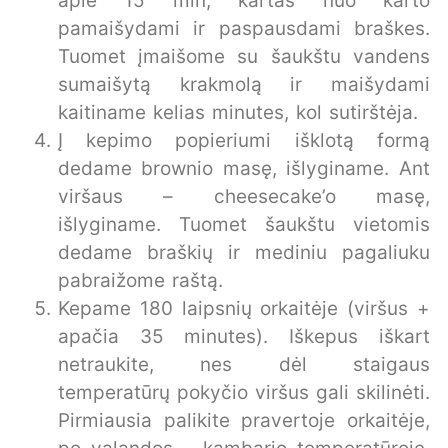
apie 15 min, kartas nuo karto
pamaišydami ir paspausdami braškes.
Tuomet įmaišome su šaukštu vandens
sumaišytą krakmolą ir maišydami
kaitiname kelias minutes, kol sutirštėja.
Į kepimo popieriumi išklotą formą
dedame brownio masę, išlyginame. Ant
viršaus – cheesecake’o masę,
išlyginame. Tuomet šaukštu vietomis
dedame braškių ir mediniu pagaliuku
pabraižome raštą.
Kepame 180 laipsnių orkaitėje (viršus +
apačia 35 minutes). Iškepus iškart
netraukite, nes dėl staigaus
temperatūrų pokyčio viršus gali skilinėti.
Pirmiausia palikite pravertoje orkaitėje,