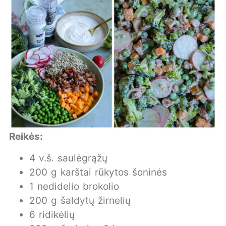
Reikės:
4 v.š. saulėgrąžų
200 g karštai rūkytos šoninės
1 nedidelio brokolio
200 g šaldytų žirnelių
6 ridikėlių