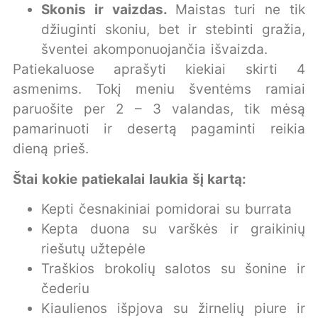
Skonis ir vaizdas.
Maistas turi ne tik
džiuginti skoniu, bet ir stebinti gražia,
šventei akomponuojančia išvaizda.
Patiekaluose aprašyti kiekiai skirti 4
asmenims. Tokį meniu šventėms ramiai
paruošite per 2 – 3 valandas, tik mėsą
pamarinuoti ir desertą pagaminti reikia
dieną prieš.
Štai kokie patiekalai laukia šį kartą:
Kepti česnakiniai pomidorai su burrata
Kepta duona su varškės ir graikinių
riešutų užtepėle
Traškios brokolių salotos su šonine ir
čederiu
Kiaulienos išpjova su žirnelių piure ir