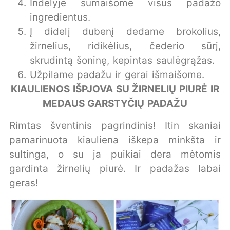
Indelyje sumaišome visus padažo
ingredientus.
Į didelį dubenį dedame brokolius,
žirnelius, ridikėlius, čederio sūrį,
skrudintą šoninę, kepintas saulėgrąžas.
Užpilame padažu ir gerai išmaišome.
KIAULIENOS IŠPJOVA SU ŽIRNELIŲ PIURĖ IR
MEDAUS GARSTYČIŲ PADAŽU
Rimtas šventinis pagrindinis! Itin skaniai
pamarinuota kiauliena iškepa minkšta ir
sultinga, o su ja puikiai dera mėtomis
gardinta žirnelių piurė. Ir padažas labai
geras!