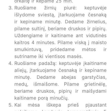
orkaitę ir kepame 25 min.
Ruošiame žirnių piurė: keptuvėje
išlydome sviestą, įtarkuojame česnaką
ir kepiname minutę. Dedame žirnelius,
pilame sultinį, beriame druskos ir pipirų.
Uždengiame ir kaitiname ant vidutinės
kaitros 4 minutes. Pilame viską į maisto
smulkintuvą, pridedame mėtos ir
sutriname iki vientisos masės.
Ruošiame padažą: keptuvėje įkaitiname
aliejų, įtarkuojame česnaką ir kepiname
minutę. Dedame abejas garstyčias,
medų, išmaišome. Pilame grietinėlę,
beriame druskos, pipirų ir maišydami
kaitiname porą minučių.
Kai mėsa iškepa prieš pjaustant