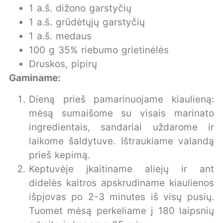
1 a.š. dižono garstyčių
1 a.š. grūdėtųjų garstyčių
1 a.š. medaus
100 g 35% riebumo grietinėlės
Druskos, pipirų
Gaminame:
Dieną prieš pamarinuojame kiaulieną:
mėsą sumaišome su visais marinato
ingredientais, sandariai uždarome ir
laikome šaldytuve. Ištraukiame valandą
prieš kepimą.
Keptuvėje įkaitiname aliejų ir ant
didelės kaitros apskrudiname kiaulienos
išpjovas po 2-3 minutes iš visų pusių.
Tuomet mėsą perkeliame į 180 laipsnių