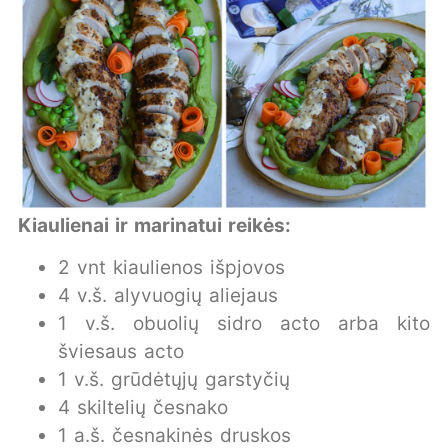
Kiaulienai ir marinatui reikės:
2 vnt kiaulienos išpjovos
4 v.š. alyvuogių aliejaus
1 v.š. obuolių sidro acto arba kito
šviesaus acto
1 v.š. grūdėtųjų garstyčių
4 skiltelių česnako
1 a.š. česnakinės druskos