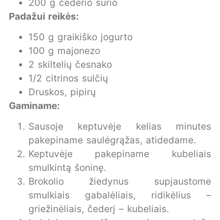
200 g čederio sūrio
Padažui reikės:
150 g graikiško jogurto
100 g majonezo
2 skiltelių česnako
1/2 citrinos sulčių
Druskos, pipirų
Gaminame:
Sausoje keptuvėje kelias minutes
pakepiname saulėgrąžas, atidedame.
Keptuvėje pakepiname kubeliais
smulkintą šoninę.
Brokolio žiedynus supjaustome
smulkiais gabalėliais, ridikėlius –
griežinėliais, čederį – kubeliais.