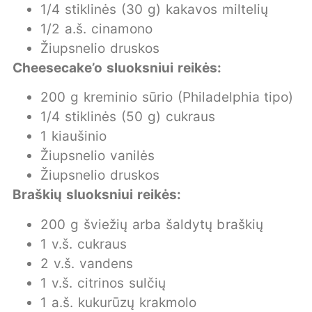
1/4 stiklinės (30 g) kakavos miltelių
1/2 a.š. cinamono
Žiupsnelio druskos
Cheesecake’o sluoksniui reikės:
200 g kreminio sūrio (Philadelphia tipo)
1/4 stiklinės (50 g) cukraus
1 kiaušinio
Žiupsnelio vanilės
Žiupsnelio druskos
Braškių sluoksniui reikės:
200 g šviežių arba šaldytų braškių
1 v.š. cukraus
2 v.š. vandens
1 v.š. citrinos sulčių
1 a.š. kukurūzų krakmolo