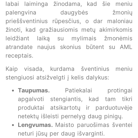
labai laiminga žinodama, kad šie meniu
palengvina daugybės žmonių
prieššventinius rūpesčius, o dar maloniau
žinoti, kad gražiausiomis metų akimirkomis
leidžiant laiką su mylimais žmonėmis
atrandate naujus skonius būtent su AML
receptais.
Kaip visada, kurdama šventinius meniu
stengiuosi atsižvelgti į kelis dalykus:
Taupumas.
Patiekalai protingai
apgalvoti stengiantis, kad tam tikri
produktai atsikartotų ir parduotuvėje
netektų išleisti pernelyg daug pinigų.
Lengvumas.
Maisto paruošimas šventei
neturi jūsų per daug išvarginti.