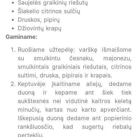
Saujelės graikinių riešutų
Šlakelio citrinos sulčių
Druskos, pipirų
Džiovintų krapų
Gaminame:
Ruošiame užtepėlę: varškę išmaišome
su smulkintu česnaku, majonezu,
smulkintais graikiniais riešutais, citrinos
sultimi, druska, pipirais ir krapais.
Keptuvėje įkaitiname aliejų, dedame
duoną ir kepame ant šiek tiek
aukštesnės nei vidutinė kaitros keletą
minučių, kartas nuo karto apverčiant.
Iškepusią duoną dedame ant popierinio
rankšluosčio, kad sugertų riebalų
perteklių.