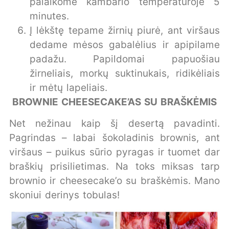
palaikome kambario temperatūroje 5
minutes.
Į lėkštę tepame žirnių piurė, ant viršaus
dedame mėsos gabalėlius ir apipilame
padažu. Papildomai papuošiau
žirneliais, morkų suktinukais, ridikėliais
ir mėtų lapeliais.
BROWNIE CHEESECAKE’AS SU BRAŠKĖMIS
Net nežinau kaip šį desertą pavadinti.
Pagrindas – labai šokoladinis brownis, ant
viršaus – puikus sūrio pyragas ir tuomet dar
braškių prisilietimas. Na toks miksas tarp
brownio ir cheesecake’o su braškėmis. Mano
skoniui derinys tobulas!