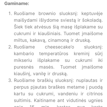
Gaminame:
Ruošiame brownio sluoksnį: keptuvėje
maišydami išlydome sviestą ir šokoladą.
Šiek tiek atvėsus šią masę išplakame su
cukrumi ir kiaušiniais. Tuomet įmaišome
miltus, kakavą, cinamoną ir druską.
Ruošiame cheesecake’o sluoksnį:
kambario temperatūros kreminį sūrį
mikseriu išplakame su cukrumi iki
puresnės masės. Tuomet įmaišome
kiaušinį, vanilę ir druską.
Ruošiame braškių sluoksnį: nuplautas ir
perpus pjautas braškes metame į puodą
kartu su cukrumi, vandeniu ir citrinos
sultimis. Kaitiname ant vidutinės ugnies