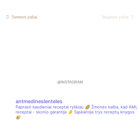
Senesni įrašai
Naujesni įrašai
@INSTAGRAM
antmedineslenteles
Paprasti kasdieniai receptai ryškiau 🌈
Žmonės kalba, kad AML
receptai - skonio garantija 🤌
Sąskaitoje trys receptų knygos
🥑