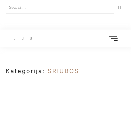
Kategorija:
SRIUBOS
TRADICINIAI ISTORINIAI ŠIAULIŲ REGIONO
ŠALTIBARŠČIAI SU SILKE