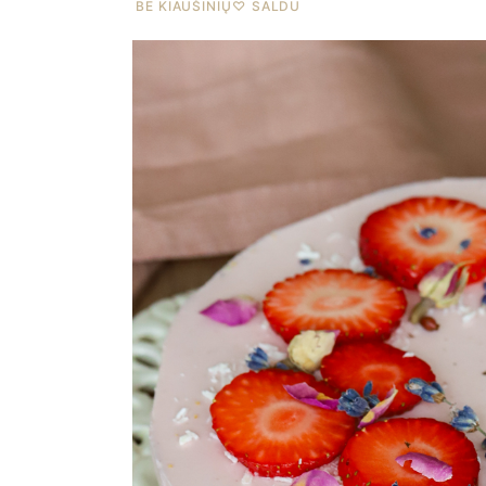
BE KIAUŠINIŲ
♡
SALDU