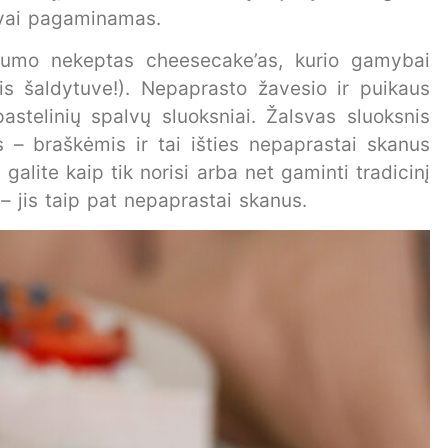
ngvai pagaminamas.
lnumo nekeptas cheesecake’as, kurio gamybai
is šaldytuve!). Nepaprasto žavesio ir puikaus
astelinių spalvų sluoksniai. Žalsvas sluoksnis
s – braškėmis ir tai išties nepaprastai skanus
i galite kaip tik norisi arba net gaminti tradicinį
– jis taip pat nepaprastai skanus.