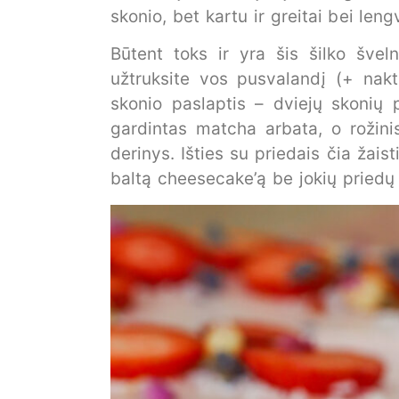
skonio, bet kartu ir greitai bei le
Būtent toks ir yra šis šilko šve
užtruksite vos pusvalandį (+ nakt
skonio paslaptis – dviejų skonių p
gardintas matcha arbata, o rožini
derinys. Išties su priedais čia žaist
baltą cheesecake’ą be jokių priedų 