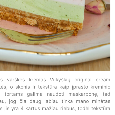
as varškės kremas Vilkyškių original cream
ės, o skonis ir tekstūra kaip įprasto kreminio
rio tortams galima naudoti maskarponę, tad
au, jog čia daug labiau tinka mano minėtas
s jis yra 4 kartus mažiau riebus, todėl tekstūra