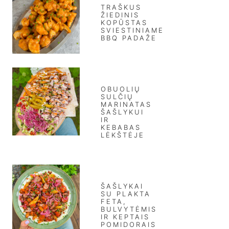
TRAŠKUS
ŽIEDINIS
KOPŪSTAS
SVIESTINIAME
BBQ PADAŽE
OBUOLIŲ
SULČIŲ
MARINATAS
ŠAŠLYKUI
IR
KEBABAS
LĖKŠTĖJE
ŠAŠLYKAI
SU PLAKTA
FETA,
BULVYTĖMIS
IR KEPTAIS
POMIDORAIS