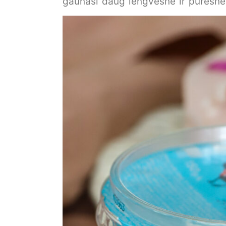
gaunasi daug lengvesnė ir puresn