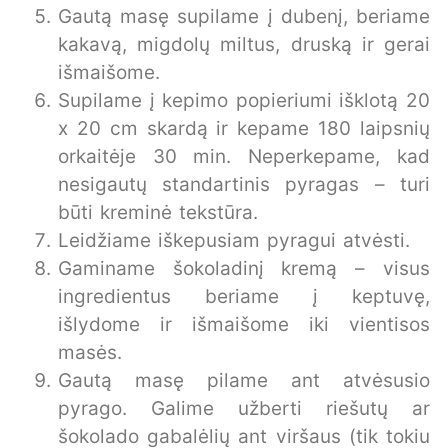
Gautą masę supilame į dubenį, beriame
kakavą, migdolų miltus, druską ir gerai
išmaišome.
Supilame į kepimo popieriumi išklotą 20
x 20 cm skardą ir kepame 180 laipsnių
orkaitėje 30 min. Neperkepame, kad
nesigautų standartinis pyragas – turi
būti kreminė tekstūra.
Leidžiame iškepusiam pyragui atvėsti.
Gaminame šokoladinį kremą – visus
ingredientus beriame į keptuvę,
išlydome ir išmaišome iki vientisos
masės.
Gautą masę pilame ant atvėsusio
pyrago. Galime užberti riešutų ar
šokolado gabalėlių ant viršaus (tik tokiu