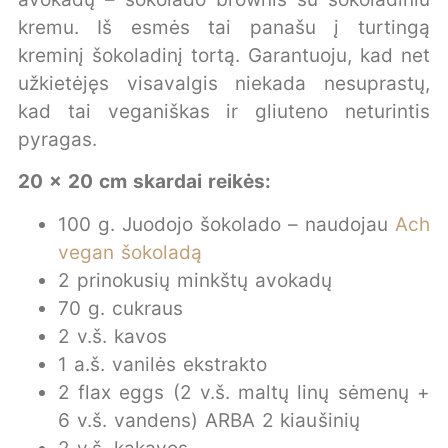
kremu. Iš esmės tai panašu į turtingą
kreminį šokoladinį tortą. Garantuoju, kad net
užkietėjęs visavalgis niekada nesuprastų,
kad tai veganiškas ir gliuteno neturintis
pyragas.
20 x 20 cm skardai reikės:
100 g. Juodojo šokolado – naudojau
Ach
vegan šokoladą
2 prinokusių minkštų avokadų
70 g. cukraus
2 v.š. kavos
1 a.š. vanilės ekstrakto
2 flax eggs (2 v.š. maltų linų sėmenų +
6 v.š. vandens) ARBA 2 kiaušinių