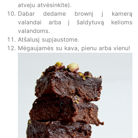
atveju atvėsinkite).
Dabar dedame brownį į kamerą
valandai arba į šaldytuvą kelioms
valandoms.
Atšalusį supjaustome.
Mėgaujamės su kava, pienu arba vienu!