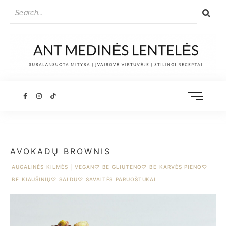
AVOKADŲ BROWNIS
AUGALINĖS KILMĖS | VEGAN
♡
BE GLIUTENO
♡
BE KARVĖS PIENO
♡
BE KIAUŠINIŲ
♡
SALDU
♡
SAVAITĖS PARUOŠTUKAI