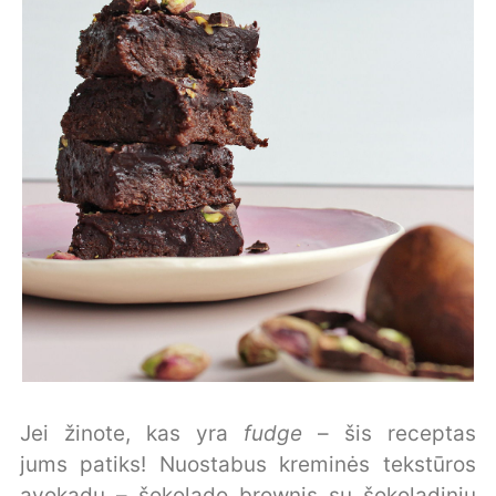
Jei žinote, kas yra
fudge
– šis receptas
jums patiks! Nuostabus kreminės tekstūros
avokadų – šokolado brownis su šokoladiniu