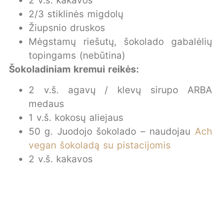
2 v.š. kakavos
2/3 stiklinės migdolų
Žiupsnio druskos
Mėgstamų riešutų, šokolado gabalėlių
topingams (nebūtina)
Šokoladiniam kremui reikės:
2 v.š. agavų / klevų sirupo ARBA
medaus
1 v.š. kokosų aliejaus
50 g. Juodojo šokolado – naudojau
Ach
vegan šokoladą su pistacijomis
2 v.š. kakavos