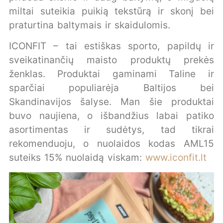
miltai suteikia puikią tekstūrą ir skonį bei
praturtina baltymais ir skaidulomis.
ICONFIT – tai estiškas sporto, papildų ir
sveikatinančių maisto produktų prekės
ženklas. Produktai gaminami Taline ir
sparčiai populiarėja Baltijos bei
Skandinavijos šalyse. Man šie produktai
buvo naujiena, o išbandžius labai patiko
asortimentas ir sudėtys, tad tikrai
rekomenduoju, o nuolaidos kodas AML15
suteiks 15% nuolaidą viskam:
www.iconfit.lt