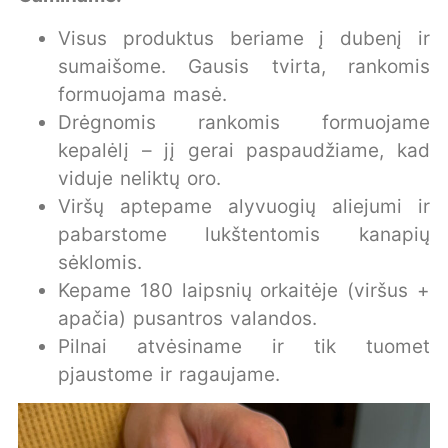
Visus produktus beriame į dubenį ir
sumaišome. Gausis tvirta, rankomis
formuojama masė.
Drėgnomis rankomis formuojame
kepalėlį – jį gerai paspaudžiame, kad
viduje neliktų oro.
Viršų aptepame alyvuogių aliejumi ir
pabarstome lukštentomis kanapių
sėklomis.
Kepame 180 laipsnių orkaitėje (viršus +
apačia) pusantros valandos.
Pilnai atvėsiname ir tik tuomet
pjaustome ir ragaujame.