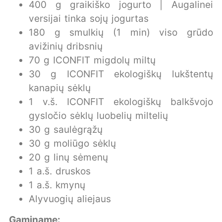
400 g graikiško jogurto | Augalinei
versijai tinka sojų jogurtas
180 g smulkių (1 min) viso grūdo
avižinių dribsnių
70 g ICONFIT migdolų miltų
30 g ICONFIT ekologiškų lukštentų
kanapių sėklų
1 v.š. ICONFIT ekologiškų balkšvojo
gysločio sėklų luobelių miltelių
30 g saulėgrąžų
30 g moliūgo sėklų
20 g linų sėmenų
1 a.š. druskos
1 a.š. kmynų
Alyvuogių aliejaus
Gaminame: