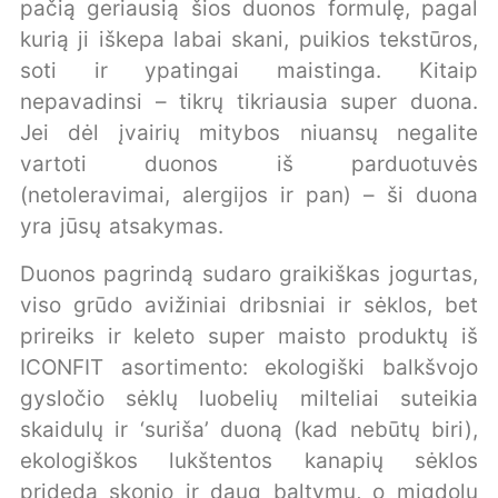
pačią geriausią šios duonos formulę, pagal
kurią ji iškepa labai skani, puikios tekstūros,
soti ir ypatingai maistinga. Kitaip
nepavadinsi – tikrų tikriausia super duona.
Jei dėl įvairių mitybos niuansų negalite
vartoti duonos iš parduotuvės
(netoleravimai, alergijos ir pan) – ši duona
yra jūsų atsakymas.
Duonos pagrindą sudaro graikiškas jogurtas,
viso grūdo avižiniai dribsniai ir sėklos, bet
prireiks ir keleto super maisto produktų iš
ICONFIT asortimento: ekologiški balkšvojo
gysločio sėklų luobelių milteliai suteikia
skaidulų ir ‘suriša’ duoną (kad nebūtų biri),
ekologiškos lukštentos kanapių sėklos
prideda skonio ir daug baltymų, o migdolų