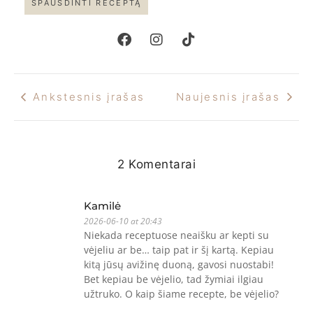
SPAUSDINTI RECEPTĄ
Ankstesnis įrašas
Naujesnis įrašas
2 Komentarai
Kamilė
2026-06-10 at 20:43
Niekada receptuose neaišku ar kepti su
vėjeliu ar be… taip pat ir šį kartą. Kepiau
kitą jūsų avižinę duoną, gavosi nuostabi!
Bet kepiau be vėjelio, tad žymiai ilgiau
užtruko. O kaip šiame recepte, be vėjelio?