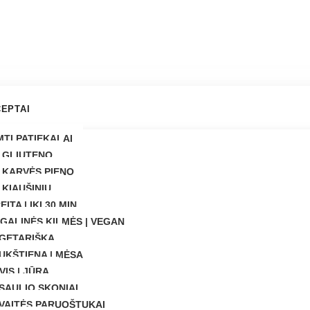
EPTAI
MTI PATIEKALAI
 GLIUTENO
 KARVĖS PIENO
 KIAUŠINIŲ
EITA | IKI 30 MIN
GALINĖS KILMĖS | VEGAN
GETARIŠKA
UKŠTIENA | MĖSA
VIS | JŪRA
SAULIO SKONIAI
VAITĖS PARUOŠTUKAI