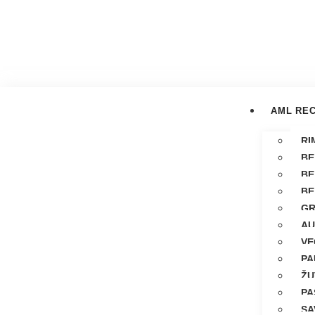
AML REC
RI
BE
BE
BE
GR
AU
VE
PA
ŽU
PA
SA