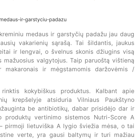
u kreminiu medaus ir garstyčių padažu jau daug
sių vakarienių sąrašą. Tai šildantis, jaukus
itai ir lengvai, o švelnus skonis džiugins visą
us mažuosius valgytojus. Taip paruoštą vištieną
ar makaronais ir mėgstamomis daržovėmis /
 rinktis kokybiškus produktus. Kalbant apie
nių krepšelyje atsiduria Vilniaus Paukštyno
užauginta be antibiotikų, dabar prisidėjo dar ir
to produktų vertinimo sistemos Nutri-Score A
– pirmoji lietuviška A lygio šviežia mėsa, o tai
aistine verte, yra gausi baltymų ir turi mažiau