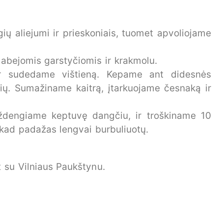
ų aliejumi ir prieskoniais, tuomet apvoliojame
abejomis garstyčiomis ir krakmolu.
 ir sudedame vištieną. Kepame ant didesnės
sių. Sumažiname kaitrą, įtarkuojame česnaką ir
ždengiame keptuvę dangčiu, ir troškiname 10
 kad padažas lengvai burbuliuotų.
 su Vilniaus Paukštynu.