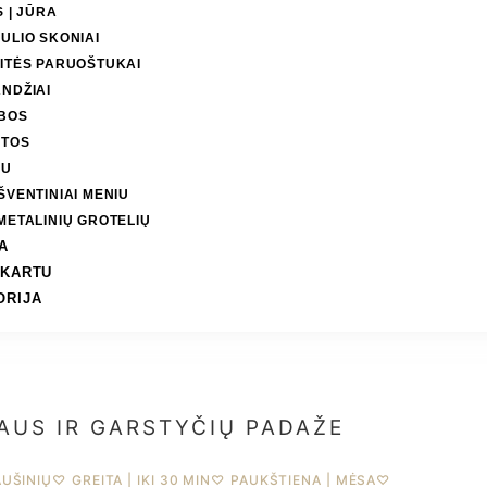
S | JŪRA
ULIO SKONIAI
ITĖS PARUOŠTUKAI
NDŽIAI
BOS
OTOS
DU
ŠVENTINIAI MENIU
METALINIŲ GROTELIŲ
A
 KARTU
ORIJA
AUS IR GARSTYČIŲ PADAŽE
AUŠINIŲ
♡
GREITA | IKI 30 MIN
♡
PAUKŠTIENA | MĖSA
♡