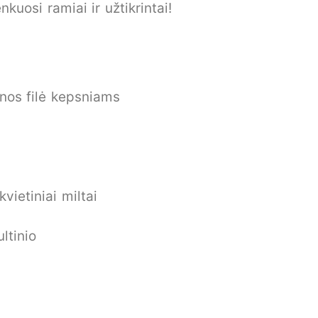
uosi ramiai ir užtikrintai!
enos filė kepsniams
kvietiniai miltai
ltinio