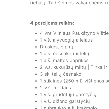
riebalų. Tad šeimos vakarienėms renk
4 porcijoms reikės:
4 vnt Vilniaus Paukštyno višti
1 v.š. alyvuogių aliejaus
Druskos, pipirų
1 a.š. česnako miltelių
1 a.š. maltos paprikos
2 v.š. kukurūzų miltų | Tinka ir 
3 skiltelių česnako
1 stiklinės (250 ml) vištienos su
2 v.š. medaus
1 v.š. grūdėtųjų garstyčių
1 v.š. dižono garstyčių
1 nubraukto a.š. krakmolo