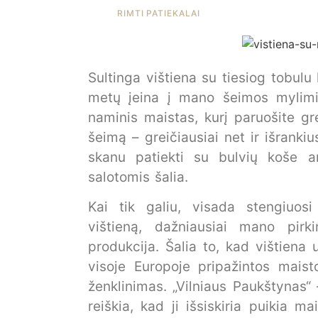
RIMTI PATIEKALAI
Sultinga vištiena su tiesiog tobul
metų įeina į mano šeimos mylimiau
naminis maistas, kurį paruošite gre
šeimą – greičiausiai net ir išranki
skanu patiekti su bulvių koše 
salotomis šalia.
Kai tik galiu, visada stengiuosi
vištieną, dažniausiai mano pirki
produkcija. Šalia to, kad vištiena 
visoje Europoje pripažintos mais
ženklinimas. „Vilniaus Paukštynas“ 
reiškia, kad ji išsiskiria puikia m