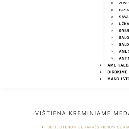
ŽUVI
PASA
SAVA
UŽKA
SRIU
SAL
SAL
AML 
ANT 
AML KALB
DIRBKIME
MANO IST
VIŠTIENA KREMINIAME MED
BE GLIUTENO
♡
BE KARVĖS PIENO
♡
BE KI