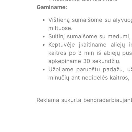
Gaminame:
Vištieną sumaišome su alyvuogi
miltuose.
Sultinį sumaišome su medumi, 
Keptuvėje įkaitiname aliejų
kaitros po 3 min iš abiejų pu
apkepiname 30 sekundžių.
Užpilame paruoštu padažu, u
minučių ant nedidelės kaitros,
Reklama sukurta bendradarbiaujant