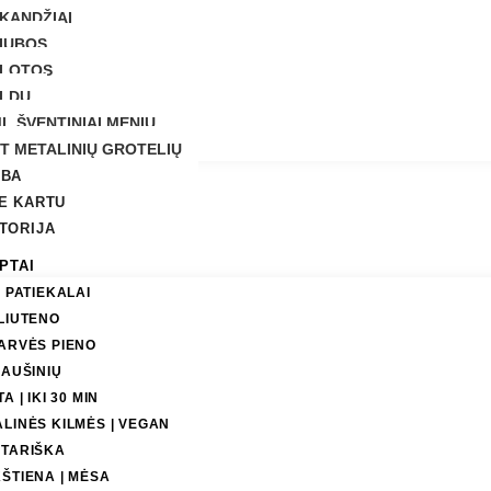
KANDŽIAI
IUBOS
LOTOS
LDU
L ŠVENTINIAI MENIU
T METALINIŲ GROTELIŲ
LBA
E KARTU
TORIJA
PTAI
I PATIEKALAI
LIUTENO
ARVĖS PIENO
IAUŠINIŲ
A | IKI 30 MIN
LINĖS KILMĖS | VEGAN
TARIŠKA
ŠTIENA | MĖSA