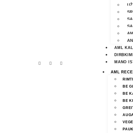
UŽ
SR
SA
SA
AM
AN
AML KA
DIRBKIM
MANO IS
AML RECE
RIMT
BE G
BE K
BE K
GREIT
AUGA
VEGE
PAUK