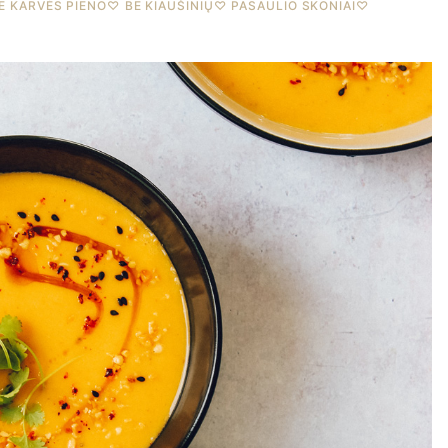
E KARVĖS PIENO
♡
BE KIAUŠINIŲ
♡
PASAULIO SKONIAI
♡