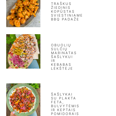
TRAŠKUS
ŽIEDINIS
KOPŪSTAS
SVIESTINIAME
BBQ PADAŽE
OBUOLIŲ
SULČIŲ
MARINATAS
ŠAŠLYKUI
IR
KEBABAS
LĖKŠTĖJE
ŠAŠLYKAI
SU PLAKTA
FETA,
BULVYTĖMIS
IR KEPTAIS
POMIDORAIS