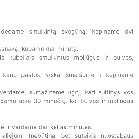
ų, dedame smulkintą svogūną, kepiname dvi
esnaką, kepame dar minutę.
is kubeliais smulkintus moliūgus ir bulves,
kario pastos, viską išmaišome ir kepiname
užverdame, sumažiname ugnį, kad sultinys vos
rdame apie 30 minučių, kol bulvės ir moliūgas
e ir verdame dar kelias minutes.
aliejumi (nebūtina, bet suteikia nuostabaus