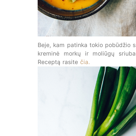
Beje, kam patinka tokio pobūdžio sr
kreminė morkų ir moliūgų sriuba
Receptą rasite
čia.