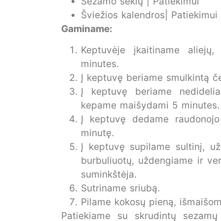
Sezamo sėklų | Patiekimui
Šviežios kalendros| Patiekimui
Gaminame:
Keptuvėje įkaitiname aliej
minutes.
Į keptuvę beriame smulkintą č
Į keptuvę beriame nedidelia
kepame maišydami 5 minutes.
Į keptuvę dedame raudonojo 
minutę.
Į keptuvę supilame sultinį, 
burbuliuotų, uždengiame ir ve
suminkštėja.
Sutriname sriubą.
Pilame kokosų pieną, išmaišom
Patiekiame su skrudintų sezamų 