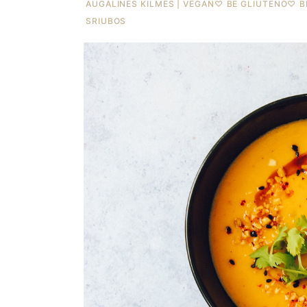
AUGALINĖS KILMĖS | VEGAN
♡
BE GLIUTENO
♡
B
SRIUBOS