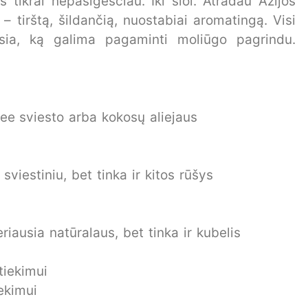
 tikrai nepasigesčiau. Iki šiol. Atradau Azijos
 tirštą, šildančią, nuostabiai aromatingą. Visi
usia, ką galima pagaminti moliūgo pagrindu.
hee sviesto arba kokosų aliejaus
viestiniu, bet tinka ir kitos rūšys
iausia natūralaus, bet tinka ir kubelis
tiekimui
ekimui