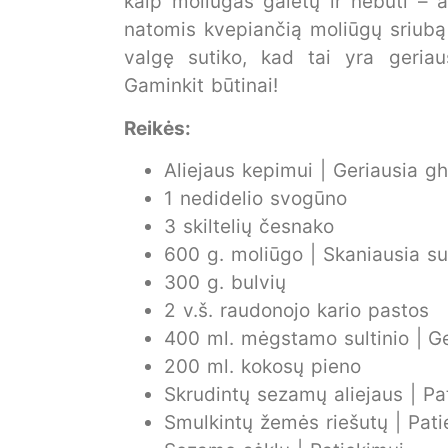
kaip moliūgas galėtų ir nebūti – aš
natomis kvepiančią moliūgų sriubą –
valgę sutiko, kad tai yra geria
Gaminkit būtinai!
Reikės:
Aliejaus kepimui | Geriausia g
1 nedidelio svogūno
3 skiltelių česnako
600 g. moliūgo | Skaniausia su s
300 g. bulvių
2 v.š. raudonojo kario pastos
400 ml. mėgstamo sultinio | Ger
200 ml. kokosų pieno
Skrudintų sezamų aliejaus | Pa
Smulkintų žemės riešutų | Pati