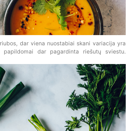
iubos, dar viena nuostabiai skani variacija yra
 papildomai dar pagardinta riešutų sviestu.