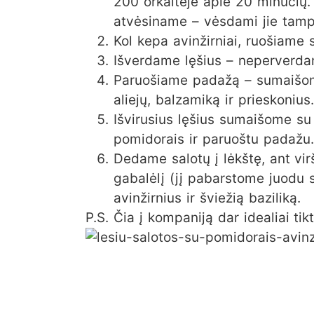
200 orkaitėje apie 20 minučių. 
atvėsiname – vėsdami jie tamp
Kol kepa avinžirniai, ruošiame 
Išverdame lęšius – neperverda
Paruošiame padažą – sumaišom
aliejų, balzamiką ir prieskonius.
Išvirusius lęšius sumaišome su
pomidorais ir paruoštu padažu.
Dedame salotų į lėkštę, ant vir
gabalėlį (jį pabarstome juodu 
avinžirnius ir šviežią baziliką.
P.S. Čia į kompaniją dar idealiai ti