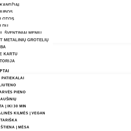
KANDŽIAI
IUBOS
LOTOS
LDU
L ŠVENTINIAI MENIU
T METALINIŲ GROTELIŲ
LBA
E KARTU
TORIJA
PTAI
I PATIEKALAI
LIUTENO
ARVĖS PIENO
IAUŠINIŲ
A | IKI 30 MIN
LINĖS KILMĖS | VEGAN
TARIŠKA
ŠTIENA | MĖSA