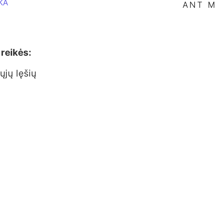
KA
ANT M
reikės:
ųjų lęšių