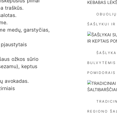
Iškepusius pilnai
a traškūs.
OBUOLIŲ
salotas.
me.
ŠAŠLYKUI IR
e medų, garstyčias,
 pjaustytais
ŠAŠLYKA
šaus ožkos sūrio
BULVYTĖMIS 
sezamu), keptus
POMIDORAIS
ktų avokadas.
TRADICIN
REGIONO ŠAL