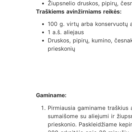
Žiupsnelio druskos, pipirų, čes
Traškiems avinžirniams reikės:
100 g. virtų arba konservuotų a
1 a.š. aliejaus
Druskos, pipirų, kumino, česnak
prieskonių
Gaminame:
Pirmiausia gaminame traškius av
sumaišome su aliejumi ir žiups
prieskonio. Paskleidžiame kep