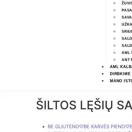
ŽUVI
PASA
SAVA
UŽKA
SRIU
SAL
SAL
AML 
ANT 
AML KALB
DIRBKIME
MANO IST
ŠILTOS LĘŠIŲ S
BE GLIUTENO
♡
BE KARVĖS PIENO
♡