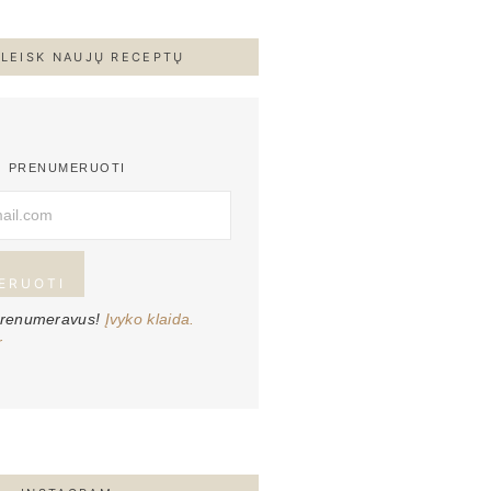
LEISK NAUJŲ RECEPTŲ
PRENUMERUOTI
ERUOTI
prenumeravus!
Įvyko klaida.
r