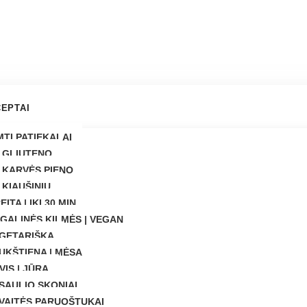
EPTAI
MTI PATIEKALAI
 GLIUTENO
 KARVĖS PIENO
 KIAUŠINIŲ
EITA | IKI 30 MIN
GALINĖS KILMĖS | VEGAN
GETARIŠKA
UKŠTIENA | MĖSA
VIS | JŪRA
SAULIO SKONIAI
VAITĖS PARUOŠTUKAI