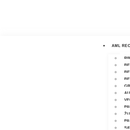
AML REC
RI
BE
BE
BE
GR
AU
VE
PA
ŽU
PA
SA