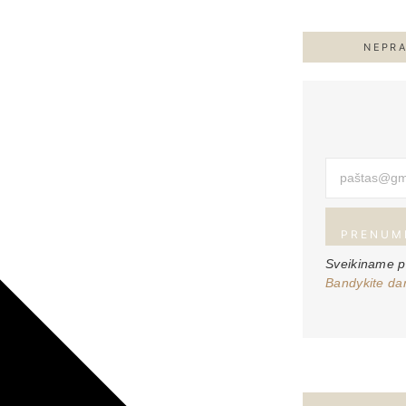
NEPRA
PRENUM
Sveikiname 
Bandykite da