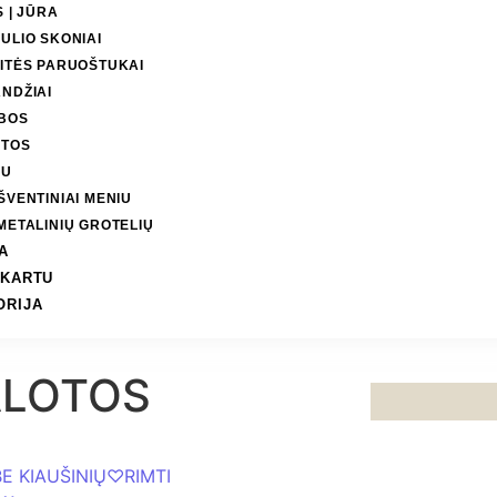
S | JŪRA
ULIO SKONIAI
ITĖS PARUOŠTUKAI
NDŽIAI
BOS
OTOS
DU
ŠVENTINIAI MENIU
METALINIŲ GROTELIŲ
A
 KARTU
ORIJA
ALOTOS
BE KIAUŠINIŲ
♡
RIMTI