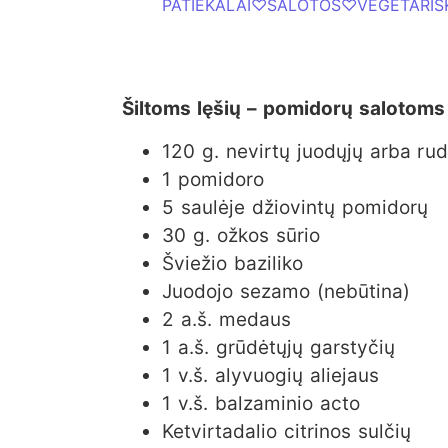
PATIEKALAI
♡
SALOTOS
♡
VEGETARIŠ
Šiltoms lęšių – pomidorų salotoms 
120 g. nevirtų juodųjų arba rud
1 pomidoro
5 saulėje džiovintų pomidorų
30 g. ožkos sūrio
Šviežio baziliko
Juodojo sezamo (nebūtina)
2 a.š. medaus
1 a.š. grūdėtųjų garstyčių
1 v.š. alyvuogių aliejaus
1 v.š. balzaminio acto
Ketvirtadalio citrinos sulčių