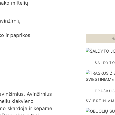
nako miltelių
vinžirnių
o ir paprikos
N
ŠALDYTO
TRAŠKUS
inžirnius. Avinžirnius
neliu kiekvieno
SVIESTINIA
imo skardoje ir kepame