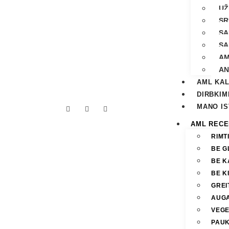
UŽ
SR
SA
SA
AM
AN
AML KA
DIRBKIM
MANO IS
AML RECE
RIMT
BE G
BE K
BE K
GREIT
AUGA
VEGE
PAUK