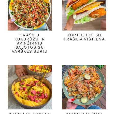
TRAŠKIŲ
TORTILIJOS SU
KUKURŪZŲ IR
TRAŠKIA VIŠTIENA
AVINŽIRNIŲ
SALOTOS SU
VARŠKĖS SŪRIU
MANGŲ IR KOKOSŲ
AGURKŲ IR MINI