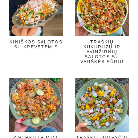
KINIŠKOS SALOTOS
TRAŠKIŲ
SU KREVETĖMIS
KUKURŪZŲ IR
AVINŽIRNIŲ
SALOTOS SU
VARŠKĖS SŪRIU
AGURKŲ IR MINI
TRAŠKIŲ BULVYČIŲ