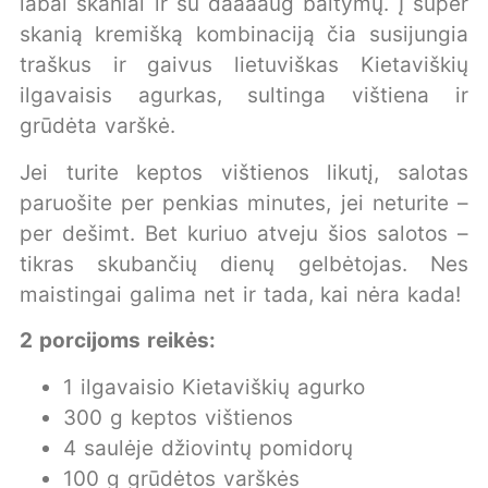
labai skaniai ir su daaaaug baltymų. Į super
skanią kremišką kombinaciją čia susijungia
traškus ir gaivus lietuviškas Kietaviškių
ilgavaisis agurkas, sultinga vištiena ir
grūdėta varškė.
Jei turite keptos vištienos likutį, salotas
paruošite per penkias minutes, jei neturite –
per dešimt. Bet kuriuo atveju šios salotos –
tikras skubančių dienų gelbėtojas. Nes
maistingai galima net ir tada, kai nėra kada!
2 porcijoms reikės:
1 ilgavaisio Kietaviškių agurko
300 g keptos vištienos
4 saulėje džiovintų pomidorų
100 g grūdėtos varškės