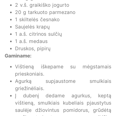
2 v.š. graikiško jogurto
20 g tarkuoto parmezano
1 skiltelės česnako
Saujelės krapų
1 a.š. citrinos sulčių
1 a.š. medaus
Druskos, pipirų
Gaminame:
Vištieną iškepame su mėgstamais
prieskoniais.
Agurką supjaustome smulkiais
griežinėliais.
Į dubenį dedame agurkus, keptą
vištieną, smulkiais kubeliais pjaustytus
saulėje džiovintus pomidorus, grūdėtą