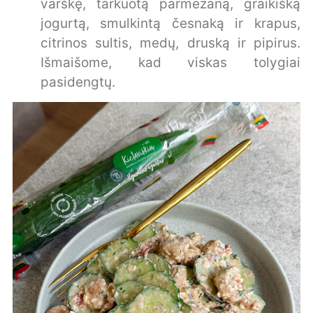
varškę, tarkuotą parmezaną, graikišką
jogurtą, smulkintą česnaką ir krapus,
citrinos sultis, medų, druską ir pipirus.
Išmaišome, kad viskas tolygiai
pasidengtų.