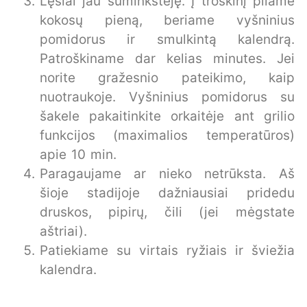
Lęšiai jau suminkštėję. Į troškinį pilame
kokosų pieną, beriame vyšninius
pomidorus ir smulkintą kalendrą.
Patroškiname dar kelias minutes. Jei
norite gražesnio pateikimo, kaip
nuotraukoje. Vyšninius pomidorus su
šakele pakaitinkite orkaitėje ant grilio
funkcijos (maximalios temperatūros)
apie 10 min.
Paragaujame ar nieko netrūksta. Aš
šioje stadijoje dažniausiai pridedu
druskos, pipirų, čili (jei mėgstate
aštriai).
Patiekiame su virtais ryžiais ir šviežia
kalendra.