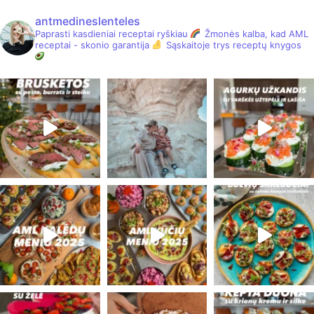
antmedineslenteles
Paprasti kasdieniai receptai ryškiau
Žmonės kalba, kad AML
receptai - skonio garantija
Sąskaitoje trys receptų knygos