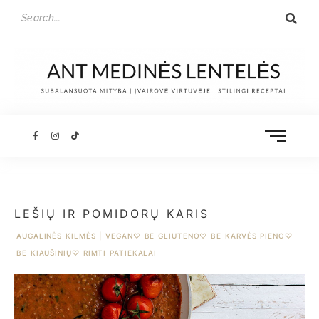
LEŠIŲ IR POMIDORŲ KARIS
AUGALINĖS KILMĖS | VEGAN
♡
BE GLIUTENO
♡
BE KARVĖS PIENO
♡
BE KIAUŠINIŲ
♡
RIMTI PATIEKALAI