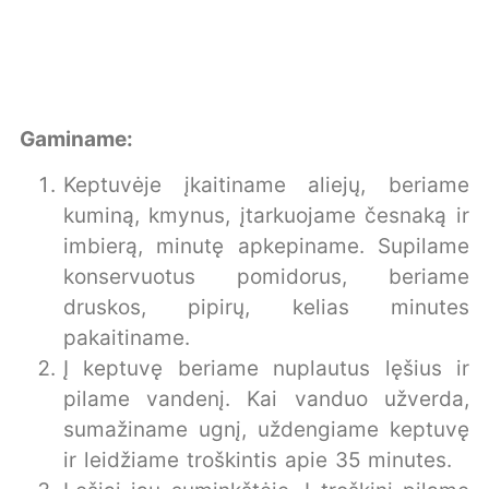
Gaminame:
Keptuvėje įkaitiname aliejų, beriame
kuminą, kmynus, įtarkuojame česnaką ir
imbierą, minutę apkepiname. Supilame
konservuotus pomidorus, beriame
druskos, pipirų, kelias minutes
pakaitiname.
Į keptuvę beriame nuplautus lęšius ir
pilame vandenį. Kai vanduo užverda,
sumažiname ugnį, uždengiame keptuvę
ir leidžiame troškintis apie 35 minutes.