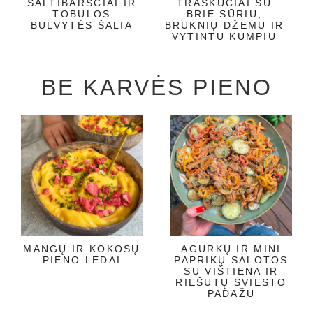
ŠALTIBARŠČIAI IR
TRAŠKUČIAI SU
TOBULOS
BRIE SŪRIU,
BULVYTĖS ŠALIA
BRUKNIŲ DŽEMU IR
VYTINTU KUMPIU
BE KARVĖS PIENO
MANGŲ IR KOKOSŲ
AGURKŲ IR MINI
PIENO LEDAI
PAPRIKŲ SALOTOS
SU VIŠTIENA IR
RIEŠUTŲ SVIESTO
PADAŽU