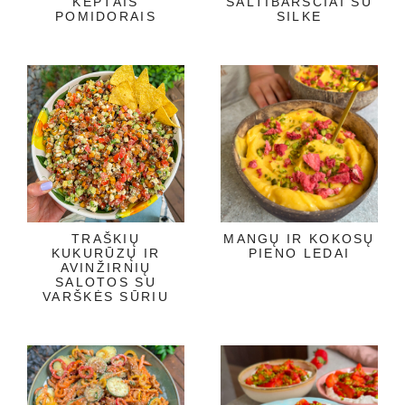
KEPTAIS
ŠALTIBARŠČIAI SU
POMIDORAIS
SILKE
TRAŠKIŲ
MANGŲ IR KOKOSŲ
KUKURŪZŲ IR
PIENO LEDAI
AVINŽIRNIŲ
SALOTOS SU
VARŠKĖS SŪRIU