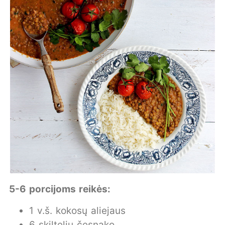
5-6 porcijoms reikės:
1 v.š. kokosų aliejaus
6 skiltelių česnako