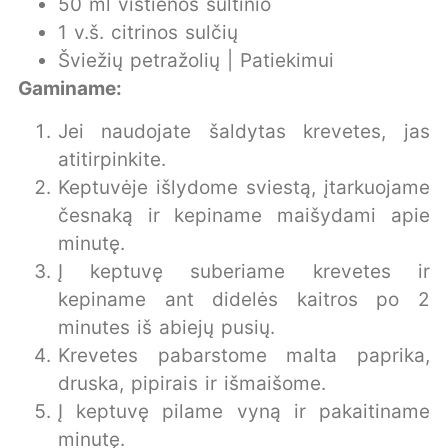
50 ml vištienos sultinio
1 v.š. citrinos sulčių
Šviežių petražolių | Patiekimui
Gaminame:
Jei naudojate šaldytas krevetes, jas
atitirpinkite.
Keptuvėje išlydome sviestą, įtarkuojame
česnaką ir kepiname maišydami apie
minutę.
Į keptuvę suberiame krevetes ir
kepiname ant didelės kaitros po 2
minutes iš abiejų pusių.
Krevetes pabarstome malta paprika,
druska, pipirais ir išmaišome.
Į keptuvę pilame vyną ir pakaitiname
minutę.