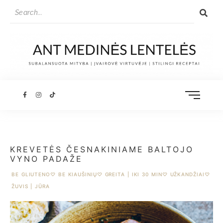
KREVETĖS ČESNAKINIAME BALTOJO
VYNO PADAŽE
BE GLIUTENO
♡
BE KIAUŠINIŲ
♡
GREITA | IKI 30 MIN
♡
UŽKANDŽIAI
♡
ŽUVIS | JŪRA