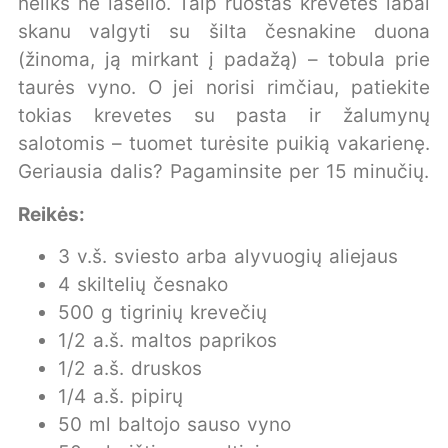
neliks nė lašelio. Taip ruoštas krevetes labai
skanu valgyti su šilta česnakine duona
(žinoma, ją mirkant į padažą) – tobula prie
taurės vyno. O jei norisi rimčiau, patiekite
tokias krevetes su pasta ir žalumynų
salotomis – tuomet turėsite puikią vakarienę.
Geriausia dalis? Pagaminsite per 15 minučių.
Reikės:
3 v.š. sviesto arba alyvuogių aliejaus
4 skiltelių česnako
500 g tigrinių krevečių
1/2 a.š. maltos paprikos
1/2 a.š. druskos
1/4 a.š. pipirų
50 ml baltojo sauso vyno