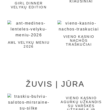
KIAUŠINIAI
GIRL DINNER
VELYKŲ EDITION
VIENO KĄSNIO
NACHOS
AML VELYKŲ MENIU
TRAŠKUČIAI
2026
ŽUVIS | JŪRA
VIENO KĄSNIO
AGURKŲ UŽKANDIS
SU VARŠKĖS
UŽTEPĖLE IR