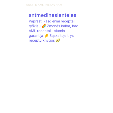
SEKITE AML INSTAGRAM
antmedineslenteles
Paprasti kasdieniai receptai
ryškiau 🌈
Žmonės kalba, kad
AML receptai - skonio
garantija 🤌
Sąskaitoje trys
receptų knygos 🥑