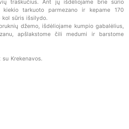
ų traškučius. Ant jų išdėliojame brie sūrio
e kiekio tarkuoto parmezano ir kepame 170
 kol sūris išsilydo.
ruknių džemo, išdėliojame kumpio gabalėlius,
zanu, apšlakstome čili medumi ir barstome
 su Krekenavos.