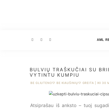
AML R
BULVIŲ TRAŠKUČIAI SU BRI
VYTINTU KUMPIU
BE GLIUTENO
♡
BE KIAUŠINIŲ
♡
GREITA | IKI 30 
Atsiprašau iš anksto – tuoj sugad