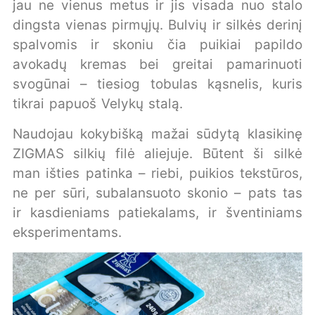
jau ne vienus metus ir jis visada nuo stalo
dingsta vienas pirmųjų. Bulvių ir silkės derinį
spalvomis ir skoniu čia puikiai papildo
avokadų kremas bei greitai pamarinuoti
svogūnai – tiesiog tobulas kąsnelis, kuris
tikrai papuoš Velykų stalą.
Naudojau kokybišką mažai sūdytą klasikinę
ZIGMAS silkių filė aliejuje. Būtent ši silkė
man išties patinka – riebi, puikios tekstūros,
ne per sūri, subalansuoto skonio – pats tas
ir kasdieniams patiekalams, ir šventiniams
eksperimentams.