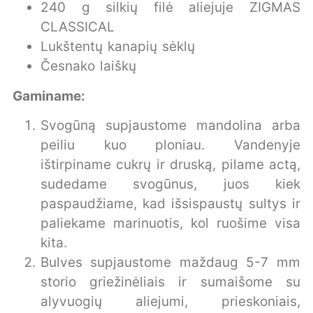
240 g silkių filė aliejuje ZIGMAS
CLASSICAL
Lukštentų kanapių sėklų
Česnako laiškų
Gaminame:
Svogūną supjaustome mandolina arba
peiliu kuo ploniau. Vandenyje
ištirpiname cukrų ir druską, pilame actą,
sudedame svogūnus, juos kiek
paspaudžiame, kad išsispaustų sultys ir
paliekame marinuotis, kol ruošime visa
kita.
Bulves supjaustome maždaug 5-7 mm
storio griežinėliais ir sumaišome su
alyvuogių aliejumi, prieskoniais,