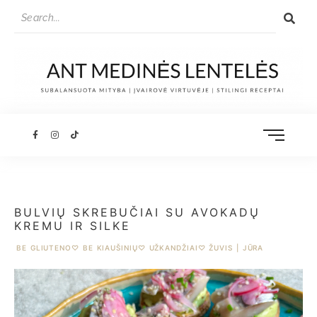
BULVIŲ SKREBUČIAI SU AVOKADŲ
KREMU IR SILKE
BE GLIUTENO
♡
BE KIAUŠINIŲ
♡
UŽKANDŽIAI
♡
ŽUVIS | JŪRA