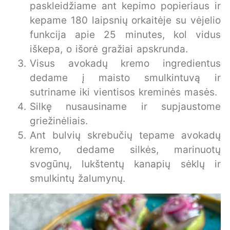
paskleidžiame ant kepimo popieriaus ir
kepame 180 laipsnių orkaitėje su vėjelio
funkcija apie 25 minutes, kol vidus
iškepa, o išorė gražiai apskrunda.
Visus avokadų kremo ingredientus
dedame į maisto smulkintuvą ir
sutriname iki vientisos kreminės masės.
Silkę nusausiname ir supjaustome
griežinėliais.
Ant bulvių skrebučių tepame avokadų
kremo, dedame silkės, marinuotų
svogūnų, lukštentų kanapių sėklų ir
smulkintų žalumynų.