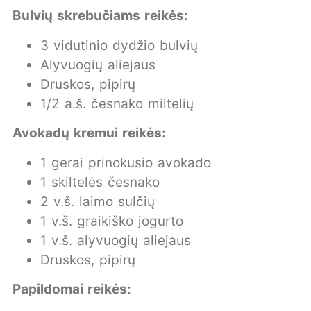
Bulvių skrebučiams reikės:
3 vidutinio dydžio bulvių
Alyvuogių aliejaus
Druskos, pipirų
1/2 a.š. česnako miltelių
Avokadų kremui reikės:
1 gerai prinokusio avokado
1 skiltelės česnako
2 v.š. laimo sulčių
1 v.š. graikiško jogurto
1 v.š. alyvuogių aliejaus
Druskos, pipirų
Papildomai reikės: