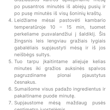
po pusantros minutės iš abiejų pusių ir
po pusę minutės iš visų šoninių kraštų.
Leidžiame mėsai pastovėti kambario
temperatūroje 10 – 15 min, tuomet
perkeliame pusvalandžiui į šaldiklį. Šis
žingsnis leis lengviau gražiais lygiais
gabalėliais supjaustyti mėsą ir iš jos
neišbėgs sultys.
Tuo tarpu įkaitintame aliejuje kelias
minutes iki gražios auksinės spalvos
pagruzdiname plonai pjaustytus
česnakus.
Sumaišome visus padažo ingredientus ir
pakaitiname puode minutę.
Supjaustome mėsą maždaug pusės
centimetro juostelėmis.