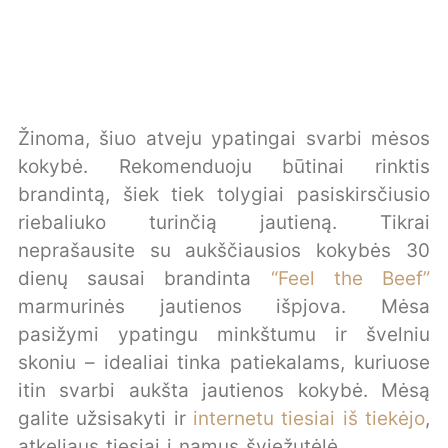
Žinoma, šiuo atveju ypatingai svarbi mėsos
kokybė. Rekomenduoju būtinai rinktis
brandintą, šiek tiek tolygiai pasiskirsčiusio
riebaliuko turinčią jautieną. Tikrai
neprašausite su aukščiausios kokybės 30
dienų sausai brandinta
“Feel the Beef”
marmurinės jautienos išpjova. Mėsa
pasižymi ypatingu minkštumu ir švelniu
skoniu – idealiai tinka patiekalams, kuriuose
itin svarbi aukšta jautienos kokybė. Mėsą
galite užsisakyti ir
internetu tiesiai iš tiekėjo
,
atkeliaus tiesiai į namus šviežutėlė.