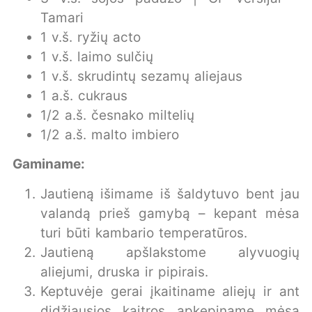
Tamari
1 v.š. ryžių acto
1 v.š. laimo sulčių
1 v.š. skrudintų sezamų aliejaus
1 a.š. cukraus
1/2 a.š. česnako miltelių
1/2 a.š. malto imbiero
Gaminame:
Jautieną išimame iš šaldytuvo bent jau
valandą prieš gamybą – kepant mėsa
turi būti kambario temperatūros.
Jautieną apšlakstome alyvuogių
aliejumi, druska ir pipirais.
Keptuvėje gerai įkaitiname aliejų ir ant
didžiausios kaitros apkepiname mėsą