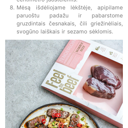
Mėsą išdėliojame lėkštėje, apipilame
paruoštu padažu ir pabarstome
gruzdintais česnakais, čili griežinėliais,
svogūno laiškais ir sezamo sėklomis.