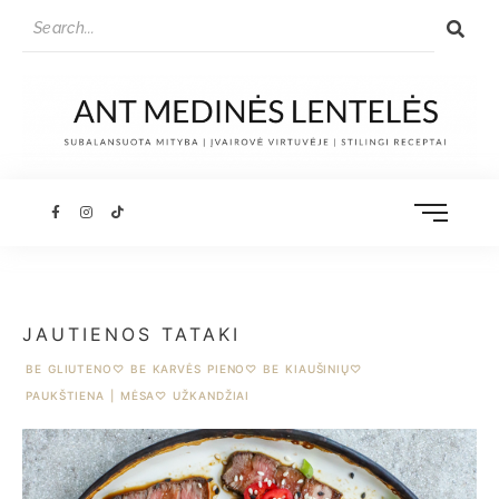
JAUTIENOS TATAKI
BE GLIUTENO
♡
BE KARVĖS PIENO
♡
BE KIAUŠINIŲ
♡
PAUKŠTIENA | MĖSA
♡
UŽKANDŽIAI