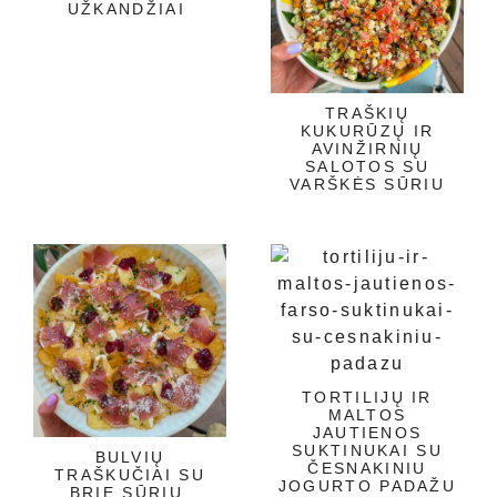
UŽKANDŽIAI
TRAŠKIŲ
KUKURŪZŲ IR
AVINŽIRNIŲ
SALOTOS SU
VARŠKĖS SŪRIU
TORTILIJŲ IR
MALTOS
JAUTIENOS
SUKTINUKAI SU
BULVIŲ
ČESNAKINIU
TRAŠKUČIAI SU
JOGURTO PADAŽU
BRIE SŪRIU,