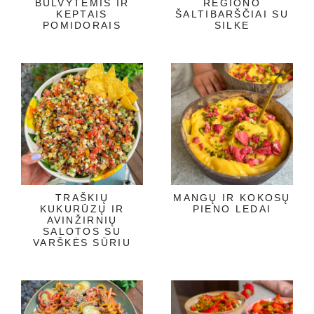
BULVYTĖMIS IR
REGIONO
KEPTAIS
ŠALTIBARŠČIAI SU
POMIDORAIS
SILKE
TRAŠKIŲ
MANGŲ IR KOKOSŲ
KUKURŪZŲ IR
PIENO LEDAI
AVINŽIRNIŲ
SALOTOS SU
VARŠKĖS SŪRIU