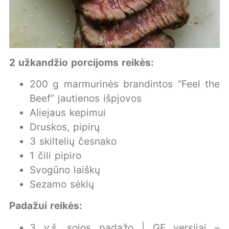
2 užkandžio porcijoms reikės:
200 g marmurinės brandintos “Feel the
Beef” jautienos išpjovos
Aliejaus kepimui
Druskos, pipirų
3 skiltelių česnako
1 čili pipiro
Svogūno laiškų
Sezamo sėklų
Padažui reikės:
3 v.š. sojos padažo | GF versijai –