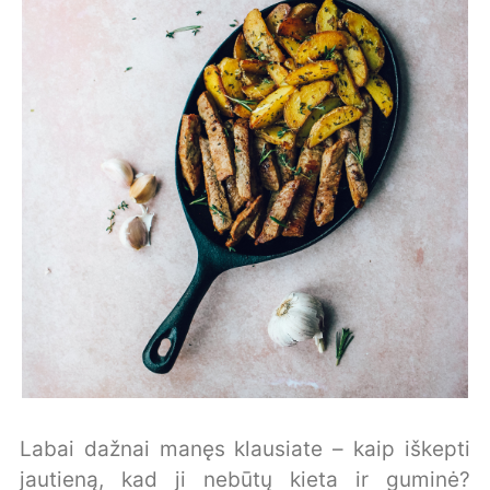
Labai dažnai manęs klausiate – kaip iškepti
jautieną, kad ji nebūtų kieta ir guminė?