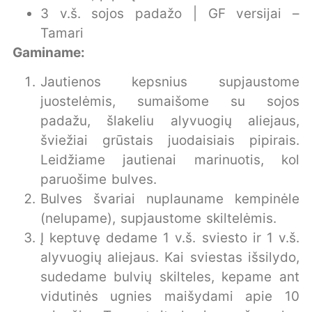
3 v.š. sojos padažo | GF versijai –
Tamari
Gaminame:
Jautienos kepsnius supjaustome
juostelėmis, sumaišome su sojos
padažu, šlakeliu alyvuogių aliejaus,
šviežiai grūstais juodaisiais pipirais.
Leidžiame jautienai marinuotis, kol
paruošime bulves.
Bulves švariai nuplauname kempinėle
(nelupame), supjaustome skiltelėmis.
Į keptuvę dedame 1 v.š. sviesto ir 1 v.š.
alyvuogių aliejaus. Kai sviestas išsilydo,
sudedame bulvių skilteles, kepame ant
vidutinės ugnies maišydami apie 10