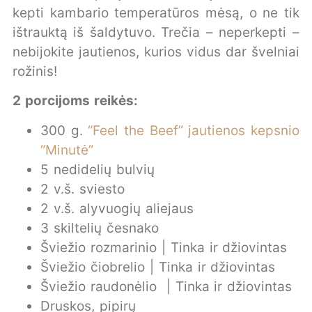
kepti kambario temperatūros mėsą, o ne tik
ištrauktą iš šaldytuvo. Trečia – neperkepti –
nebijokite jautienos, kurios vidus dar švelniai
rožinis!
2 porcijoms reikės:
300 g.
“Feel the Beef” jautienos kepsnio
“Minutė”
5 nedidelių bulvių
2 v.š. sviesto
2 v.š. alyvuogių aliejaus
3 skiltelių česnako
Šviežio rozmarinio | Tinka ir džiovintas
Šviežio čiobrelio | Tinka ir džiovintas
Šviežio raudonėlio | Tinka ir džiovintas
Druskos, pipirų