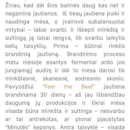
Žinau, kad dėl šios baimės daug kas net ir
negamina jautienos. Iš tiesų jautiena puiki ir
naudinga mėsa, o įvairovė subalansuotai
mitybai – labai svarbi. Ir iškepti minkštą ir
sultingą ją labai lengva, tik svarbu laikytis
kelių taisyklių. Pirma – būtinai rinktis
brandintą jautieną. Brandinimo proceso
metu mėsoje esantys fermentai ardo jos
jungiamąjį audinį ir dėl to mėsa darosi tik
minkštesnė, skanesnė, sodresnio skonio.
Pavyzdžiui
“Feel the Beef”
jautiena
brandinama 30 dienų – aš jau išbandžiau
daugumą jų produkcijos ir tikrai mėsa
visada būna minkšta ir sultinga – nesvarbu
ar tai antrekotas, ar plonai pjaustytas
“Minutės” kepsnys. Antra taisyklė – visada