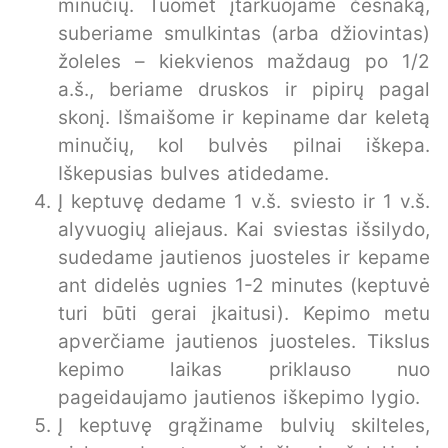
minučių. Tuomet įtarkuojame česnaką,
suberiame smulkintas (arba džiovintas)
žoleles – kiekvienos maždaug po 1/2
a.š., beriame druskos ir pipirų pagal
skonį. Išmaišome ir kepiname dar keletą
minučių, kol bulvės pilnai iškepa.
Iškepusias bulves atidedame.
Į keptuvę dedame 1 v.š. sviesto ir 1 v.š.
alyvuogių aliejaus. Kai sviestas išsilydo,
sudedame jautienos juosteles ir kepame
ant didelės ugnies 1-2 minutes (keptuvė
turi būti gerai įkaitusi). Kepimo metu
apverčiame jautienos juosteles. Tikslus
kepimo laikas priklauso nuo
pageidaujamo jautienos iškepimo lygio.
Į keptuvę grąžiname bulvių skilteles,