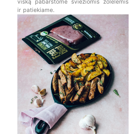
viską pabarstome šviežiomis žolelėmis
ir patiekiame.