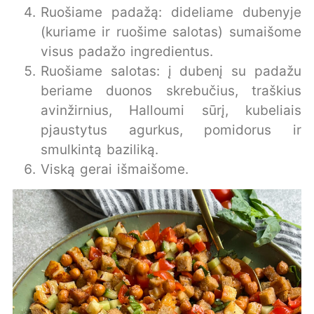
Ruošiame padažą: dideliame dubenyje
(kuriame ir ruošime salotas) sumaišome
visus padažo ingredientus.
Ruošiame salotas: į dubenį su padažu
beriame duonos skrebučius, traškius
avinžirnius, Halloumi sūrį, kubeliais
pjaustytus agurkus, pomidorus ir
smulkintą baziliką.
Viską gerai išmaišome.