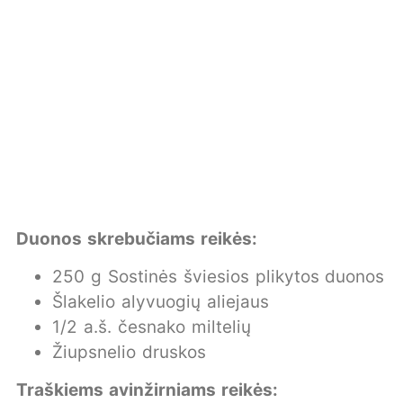
Duonos skrebučiams reikės:
250 g Sostinės šviesios plikytos duonos
Šlakelio alyvuogių aliejaus
1/2 a.š. česnako miltelių
Žiupsnelio druskos
Traškiems avinžirniams reikės: