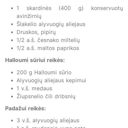
1 skardinės (400 g) konservuotų
avinžirnių
Šlakelio alyvuogių aliejaus
Druskos, pipirų
1/2 a.š. česnako miltelių
1/2 a.š. maltos paprikos
Halloumi sūriui reikės:
200 g Halloumi sūrio
Alyvuogių aliejaus kepimui
1 v.š. medaus
Žiupsnelio čili dribsnių
Padažui reikės:
3 v.š. alyvuogių aliejaus