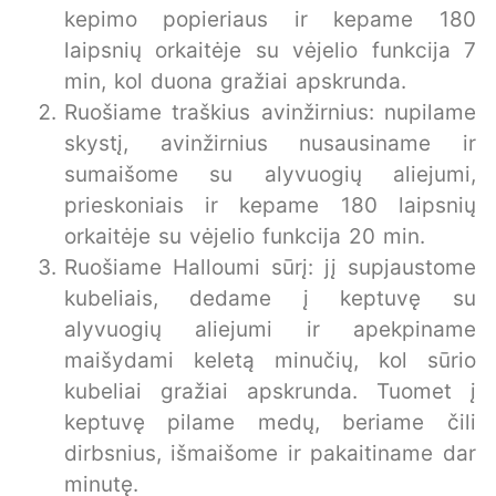
kepimo popieriaus ir kepame 180
laipsnių orkaitėje su vėjelio funkcija 7
min, kol duona gražiai apskrunda.
Ruošiame traškius avinžirnius: nupilame
skystį, avinžirnius nusausiname ir
sumaišome su alyvuogių aliejumi,
prieskoniais ir kepame 180 laipsnių
orkaitėje su vėjelio funkcija 20 min.
Ruošiame Halloumi sūrį: jį supjaustome
kubeliais, dedame į keptuvę su
alyvuogių aliejumi ir apekpiname
maišydami keletą minučių, kol sūrio
kubeliai gražiai apskrunda. Tuomet į
keptuvę pilame medų, beriame čili
dirbsnius, išmaišome ir pakaitiname dar
minutę.