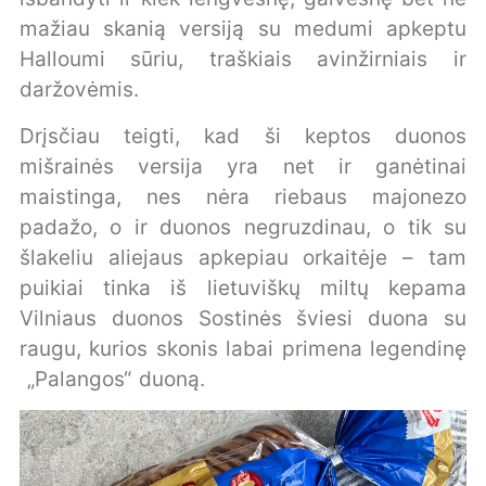
mažiau skanią versiją su medumi apkeptu
Halloumi sūriu, traškiais avinžirniais ir
daržovėmis.
Drįsčiau teigti, kad ši keptos duonos
mišrainės versija yra net ir ganėtinai
maistinga, nes nėra riebaus majonezo
padažo, o ir duonos negruzdinau, o tik su
šlakeliu aliejaus apkepiau orkaitėje – tam
puikiai tinka iš lietuviškų miltų kepama
Vilniaus duonos Sostinės šviesi duona su
raugu, kurios skonis labai primena legendinę
„Palangos“ duoną.