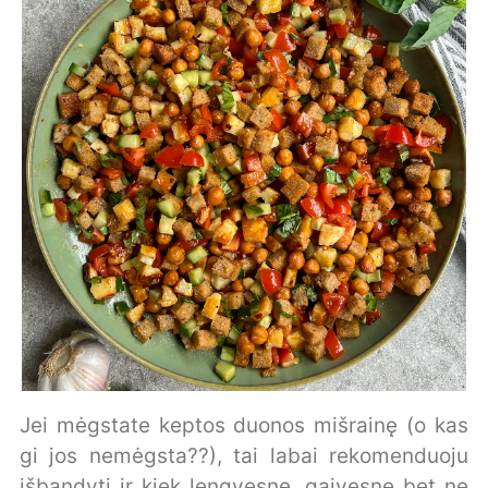
Jei mėgstate keptos duonos mišrainę (o kas
gi jos nemėgsta??), tai labai rekomenduoju
išbandyti ir kiek lengvesnę, gaivesnę bet ne