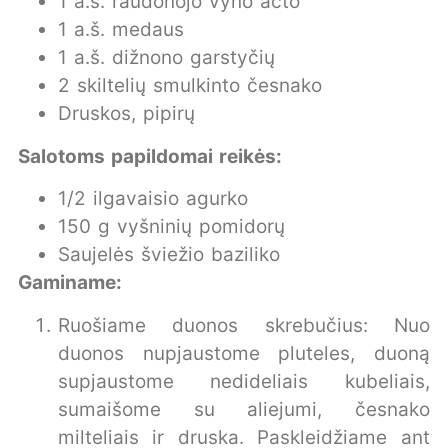
1 a.š. raudonojo vyno acto
1 a.š. medaus
1 a.š. dižnono garstyčių
2 skiltelių smulkinto česnako
Druskos, pipirų
Salotoms papildomai reikės:
1/2 ilgavaisio agurko
150 g vyšninių pomidorų
Saujelės šviežio baziliko
Gaminame:
Ruošiame duonos skrebučius: Nuo
duonos nupjaustome pluteles, duoną
supjaustome nedideliais kubeliais,
sumaišome su aliejumi, česnako
milteliais ir druska. Paskleidžiame ant