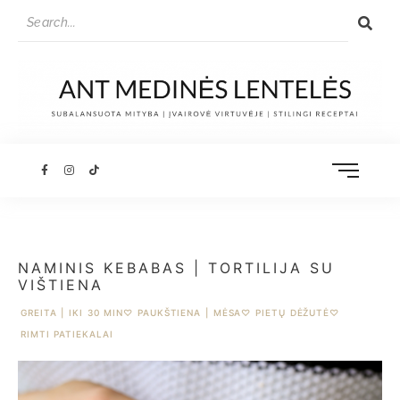
NAMINIS KEBABAS | TORTILIJA SU
VIŠTIENA
GREITA | IKI 30 MIN
♡
PAUKŠTIENA | MĖSA
♡
PIETŲ DĖŽUTĖ
♡
RIMTI PATIEKALAI