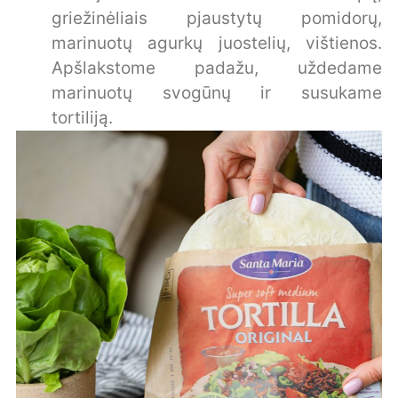
griežinėliais pjaustytų pomidorų,
marinuotų agurkų juostelių, vištienos.
Apšlakstome padažu, uždedame
marinuotų svogūnų ir susukame
tortiliją.