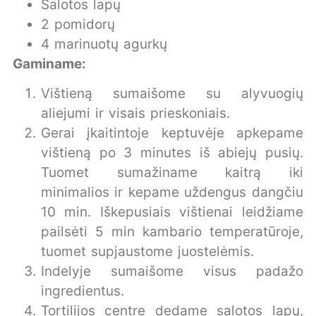
Salotos lapų
2 pomidorų
4 marinuotų agurkų
Gaminame:
Vištieną sumaišome su alyvuogių
aliejumi ir visais prieskoniais.
Gerai įkaitintoje keptuvėje apkepame
vištieną po 3 minutes iš abiejų pusių.
Tuomet sumažiname kaitrą iki
minimalios ir kepame uždengus dangčiu
10 min. Iškepusiais vištienai leidžiame
pailsėti 5 min kambario temperatūroje,
tuomet supjaustome juostelėmis.
Indelyje sumaišome visus padažo
ingredientus.
Tortilijos centre dedame salotos lapų,