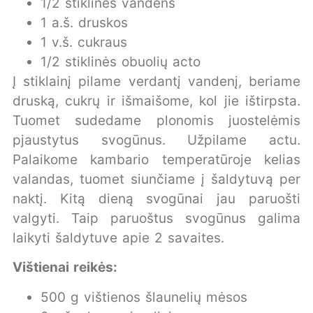
1/2 stiklinės vandens
1 a.š. druskos
1 v.š. cukraus
1/2 stiklinės obuolių acto
Į stiklainį pilame verdantį vandenį, beriame
druską, cukrų ir išmaišome, kol jie ištirpsta.
Tuomet sudedame plonomis juostelėmis
pjaustytus svogūnus. Užpilame actu.
Palaikome kambario temperatūroje kelias
valandas, tuomet siunčiame į šaldytuvą per
naktį. Kitą dieną svogūnai jau paruošti
valgyti. Taip paruoštus svogūnus galima
laikyti šaldytuve apie 2 savaites.
Vištienai reikės:
500 g vištienos šlaunelių mėsos