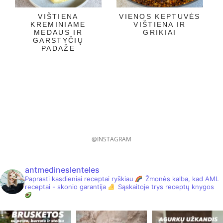
VIŠTIENA
VIENOS KEPTUVĖS
KREMINIAME
VIŠTIENA IR
MEDAUS IR
GRIKIAI
GARSTYČIŲ
PADAŽE
@INSTAGRAM
antmedineslenteles
Paprasti kasdieniai receptai ryškiau
Žmonės kalba, kad AML
receptai - skonio garantija
Sąskaitoje trys receptų knygos