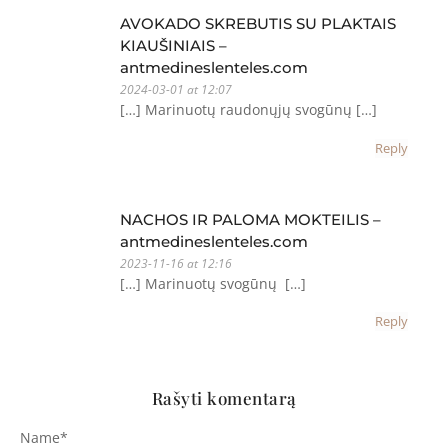
AVOKADO SKREBUTIS SU PLAKTAIS
KIAUŠINIAIS –
antmedineslenteles.com
2024-03-01 at 12:07
[…] Marinuotų raudonųjų svogūnų […]
Reply
NACHOS IR PALOMA MOKTEILIS –
antmedineslenteles.com
2023-11-16 at 12:16
[…] Marinuotų svogūnų […]
Reply
Rašyti komentarą
Name
*