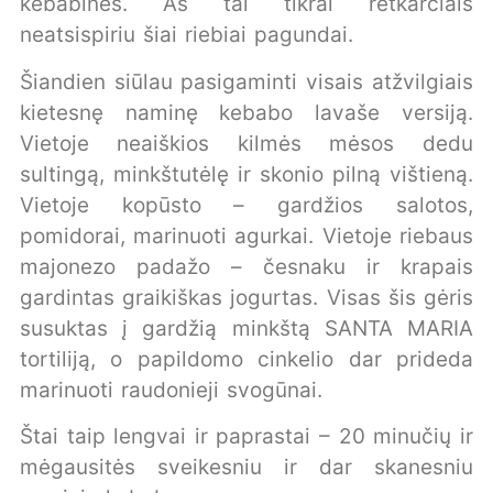
kebabinės. Aš tai tikrai retkarčiais
neatsispiriu šiai riebiai pagundai.
Šiandien siūlau pasigaminti visais atžvilgiais
kietesnę naminę kebabo lavaše versiją.
Vietoje neaiškios kilmės mėsos dedu
sultingą, minkštutėlę ir skonio pilną vištieną.
Vietoje kopūsto – gardžios salotos,
pomidorai, marinuoti agurkai. Vietoje riebaus
majonezo padažo – česnaku ir krapais
gardintas graikiškas jogurtas. Visas šis gėris
susuktas į gardžią minkštą SANTA MARIA
tortiliją, o papildomo cinkelio dar prideda
marinuoti raudonieji svogūnai.
Štai taip lengvai ir paprastai – 20 minučių ir
mėgausitės sveikesniu ir dar skanesniu