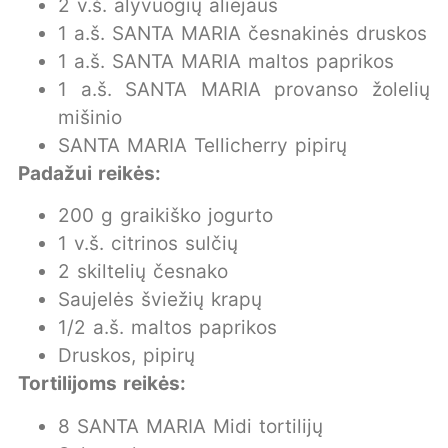
2 v.š. alyvuogių aliejaus
1 a.š. SANTA MARIA česnakinės druskos
1 a.š. SANTA MARIA maltos paprikos
1 a.š. SANTA MARIA provanso žolelių
mišinio
SANTA MARIA Tellicherry pipirų
Padažui reikės:
200 g graikiško jogurto
1 v.š. citrinos sulčių
2 skiltelių česnako
Saujelės šviežių krapų
1/2 a.š. maltos paprikos
Druskos, pipirų
Tortilijoms reikės:
8 SANTA MARIA Midi tortilijų