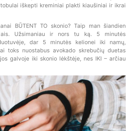
bulai iškepti kreminiai plakti kiaušiniai ir ikrai
imanai BŪTENT TO skonio? Taip man šiandien
ais. Užsimaniau ir nors tu ką. 5 minutės
rduotuvėje, dar 5 minutės kelionei iki namų,
ai toks nuostabus avokado skrebučių duetas
s galvoje iki skonio lėkštėje, nes IKI – arčiau