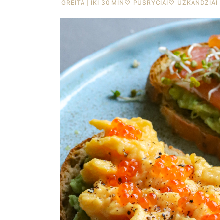
GREITA | IKI 30 MIN
♡
PUSRYČIAI
♡
UŽKANDŽIAI