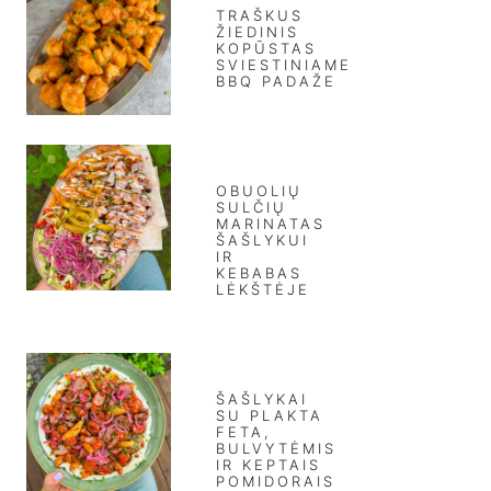
TRAŠKUS
ŽIEDINIS
KOPŪSTAS
SVIESTINIAME
BBQ PADAŽE
OBUOLIŲ
SULČIŲ
MARINATAS
ŠAŠLYKUI
IR
KEBABAS
LĖKŠTĖJE
ŠAŠLYKAI
SU PLAKTA
FETA,
BULVYTĖMIS
IR KEPTAIS
POMIDORAIS