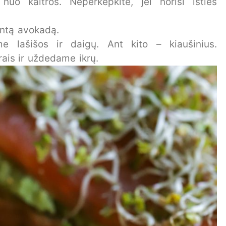
nuo kaitros. Neperkepkite, jei norisi išties
intą avokadą.
 lašišos ir daigų. Ant kito – kiaušinius.
rais ir uždedame ikrų.