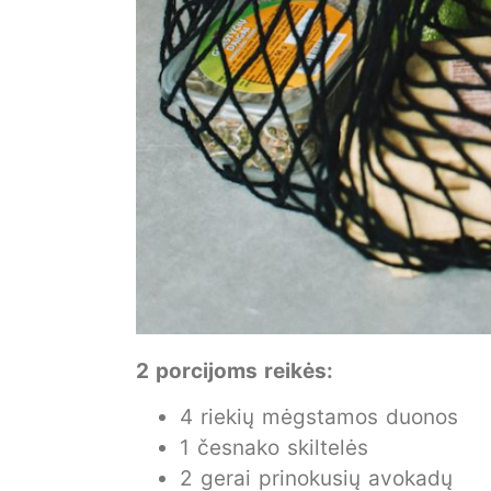
2 porcijoms reikės:
4 riekių mėgstamos duonos
1 česnako skiltelės
2 gerai prinokusių avokadų