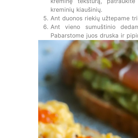
kreminę tekstūrą, patraukite 
kreminių kiaušinių.
Ant duonos riekių užtepame tr
Ant vieno sumuštinio dedame
Pabarstome juos druska ir pipi