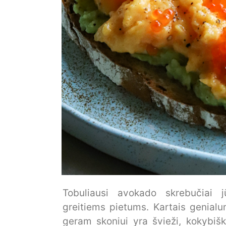
Tobuliausi avokado skrebučiai 
greitiems pietums. Kartais genialu
geram skoniui yra švieži, kokybišk