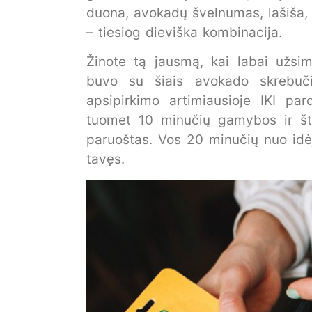
duona, avokadų švelnumas, lašiša, to
– tiesiog dieviška kombinacija.
Žinote tą jausmą, kai labai užs
buvo su šiais avokado skrebuči
apsipirkimo artimiausioje IKI pa
tuomet 10 minučių gamybos ir št
paruoštas. Vos 20 minučių nuo idėjo
tavęs.