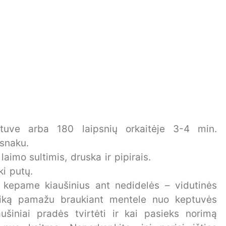
tuve arba 180 laipsnių orkaitėje 3-4 min.
esnaku.
aimo sultimis, druska ir pipirais.
ki putų.
 kepame kiaušinius ant nedidelės – vidutinės
laiką pamažu braukiant mentele nuo keptuvės
šiniai pradės tvirtėti ir kai pasieks norimą