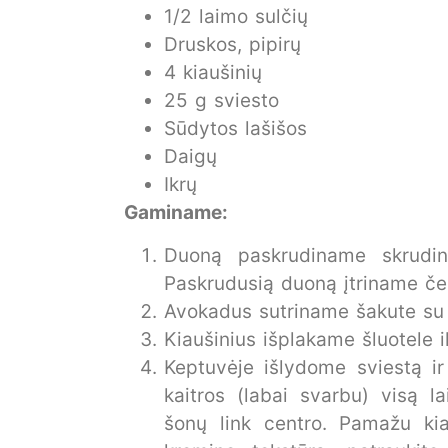
1/2 laimo sulčių
Druskos, pipirų
4 kiaušinių
25 g sviesto
Sūdytos lašišos
Daigų
Ikrų
Gaminame:
Duoną paskrudiname skrudin
Paskrudusią duoną įtriname č
Avokadus sutriname šakute su l
Kiaušinius išplakame šluotele i
Keptuvėje išlydome sviestą ir
kaitros (labai svarbu) visą 
šonų link centro. Pamažu kiau