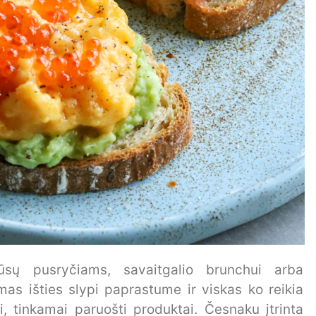
jūsų pusryčiams, savaitgalio brunchui arba
mas išties slypi paprastume ir viskas ko reikia
i, tinkamai paruošti produktai. Česnaku įtrinta