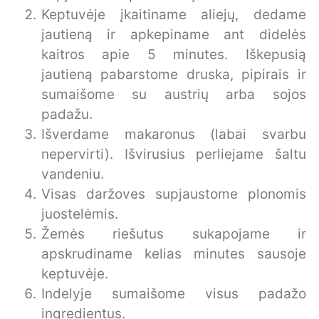
Keptuvėje įkaitiname aliejų, dedame
jautieną ir apkepiname ant didelės
kaitros apie 5 minutes. Iškepusią
jautieną pabarstome druska, pipirais ir
sumaišome su austrių arba sojos
padažu.
Išverdame makaronus (labai svarbu
nepervirti). Išvirusius perliejame šaltu
vandeniu.
Visas daržoves supjaustome plonomis
juostelėmis.
Žemės riešutus sukapojame ir
apskrudiname kelias minutes sausoje
keptuvėje.
Indelyje sumaišome visus padažo
ingredientus.