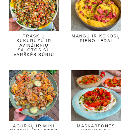
TRAŠKIŲ
MANGŲ IR KOKOSŲ
KUKURŪZŲ IR
PIENO LEDAI
AVINŽIRNIŲ
SALOTOS SU
VARŠKĖS SŪRIU
AGURKŲ IR MINI
MASKARPONĖS