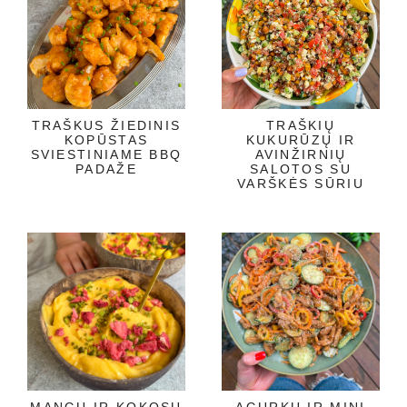
TRAŠKUS ŽIEDINIS
TRAŠKIŲ
KOPŪSTAS
KUKURŪZŲ IR
SVIESTINIAME BBQ
AVINŽIRNIŲ
PADAŽE
SALOTOS SU
VARŠKĖS SŪRIU
MANGŲ IR KOKOSŲ
AGURKŲ IR MINI