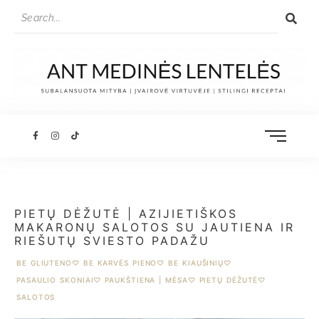
PIETŲ DĖŽUTĖ | AZIJIETIŠKOS
MAKARONŲ SALOTOS SU JAUTIENA IR
RIEŠUTŲ SVIESTO PADAŽU
BE GLIUTENO
♡
BE KARVĖS PIENO
♡
BE KIAUŠINIŲ
♡
PASAULIO SKONIAI
♡
PAUKŠTIENA | MĖSA
♡
PIETŲ DĖŽUTĖ
♡
SALOTOS