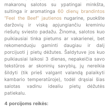
makaronų salotos su ypatingai minkšta,
sultinga ir aromatinga
60 dienų brandintos
“Feel the Beef” jautienos
nugarine, puokšte
daržovių ir viską apjungiančiu kreminiu
riešutų sviesto padažu. Žinoma, salotos kuo
puikiausiai tinka pietums ar vakarienei, bet
rekomenduoju gaminti daugiau ir dalį
porcijuoti į pietų dėžutes. Šaldytuve jos kuo
puikiausiai laikosi 3 dienas, nepakeičia savo
tekstūros ar skoninių savybių, jų nereikia
šildyti (tik prieš valgant valandą palaikyti
kambario temperatūroje), todėl drąsiai šias
salotas vadinu idealiu pietų dėžutės
patiekalu.
4 porcijoms reikės: