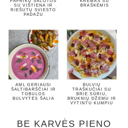
PAPRIKŲ SALOTOS
KREMAS SU
SU VIŠTIENA IR
BRAŠKĖMIS
RIEŠUTŲ SVIESTO
PADAŽU
AML GERIAUSI
BULVIŲ
ŠALTIBARŠČIAI IR
TRAŠKUČIAI SU
TOBULOS
BRIE SŪRIU,
BULVYTĖS ŠALIA
BRUKNIŲ DŽEMU IR
VYTINTU KUMPIU
BE KARVĖS PIENO