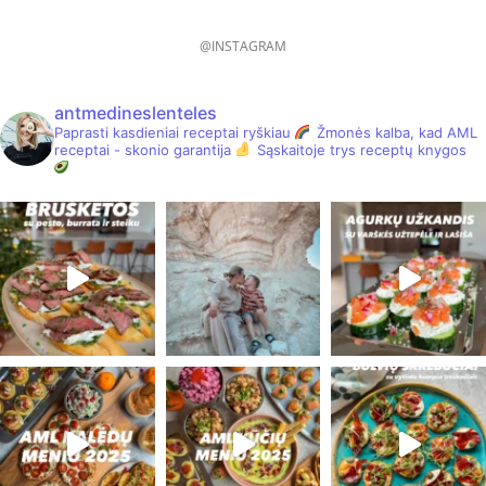
@INSTAGRAM
antmedineslenteles
Paprasti kasdieniai receptai ryškiau
Žmonės kalba, kad AML
receptai - skonio garantija
Sąskaitoje trys receptų knygos