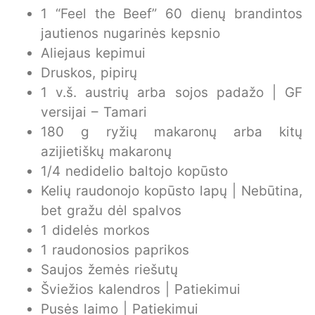
1 “Feel the Beef” 60 dienų brandintos
jautienos nugarinės kepsnio
Aliejaus kepimui
Druskos, pipirų
1 v.š. austrių arba sojos padažo | GF
versijai – Tamari
180 g ryžių makaronų arba kitų
azijietiškų makaronų
1/4 nedidelio baltojo kopūsto
Kelių raudonojo kopūsto lapų | Nebūtina,
bet gražu dėl spalvos
1 didelės morkos
1 raudonosios paprikos
Saujos žemės riešutų
Šviežios kalendros | Patiekimui
Pusės laimo | Patiekimui