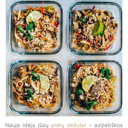
Nauja idėja jūsų
pietų dėžutei
– azijietiškos