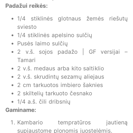
Padažui reikės:
1/4 stiklinės glotnaus žemės riešutų
sviesto
1/4 stiklinės apelsino sulčių
Pusės laimo sulčių
2 v.š. sojos padažo | GF versijai –
Tamari
2 v.š. medaus arba kito saltiklio
2 v.š. skrudintų sezamų aliejaus
2 cm tarkuotos imbiero šaknies
2 skiltelių tarkuoto česnako
1/4 a.š. čili dribsnių
Gaminame:
Kambario tempratūros jautieną
supjaustome plonomis juostelėmis.