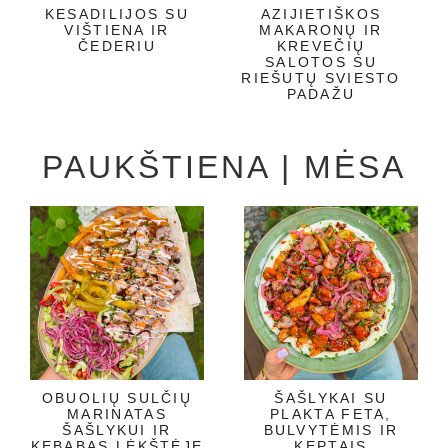
KESADILIJOS SU
AZIJIETIŠKOS
VIŠTIENA IR
MAKARONŲ IR
ČEDERIU
KREVEČIŲ
SALOTOS SU
RIEŠUTŲ SVIESTO
PADAŽU
PAUKŠTIENA | MĖSA
OBUOLIŲ SULČIŲ
ŠAŠLYKAI SU
MARINATAS
PLAKTA FETA,
ŠAŠLYKUI IR
BULVYTĖMIS IR
KEBABAS LĖKŠTĖJE
KEPTAIS