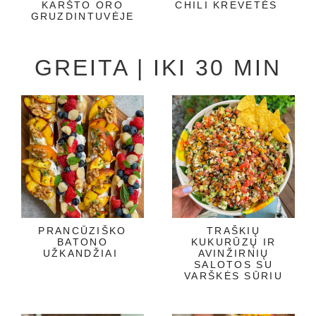
KARŠTO ORO
CHILI KREVETĖS
GRUZDINTUVĖJE
GREITA | IKI 30 MIN
PRANCŪZIŠKO
TRAŠKIŲ
BATONO
KUKURŪZŲ IR
UŽKANDŽIAI
AVINŽIRNIŲ
SALOTOS SU
VARŠKĖS SŪRIU