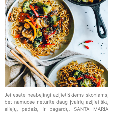
Jei esate neabejingi azijietiškiems skoniams,
bet namuose neturite daug įvairių azijietiškų
aliejų, padažų ir pagardų, SANTA MARIA