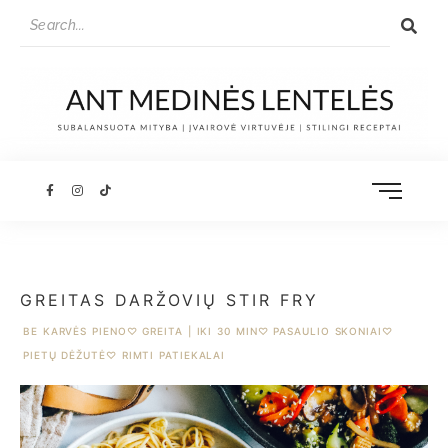
GREITAS DARŽOVIŲ STIR FRY
BE KARVĖS PIENO
♡
GREITA | IKI 30 MIN
♡
PASAULIO SKONIAI
♡
PIETŲ DĖŽUTĖ
♡
RIMTI PATIEKALAI