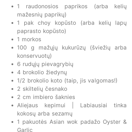
1 raudonosios paprikos (arba kelių
mažesnių paprikų)
1 pak choy kopūsto (arba kelių lapų
paprasto kopūsto)
1 morkos
100 g mažųjų kukurūzų (šviežių arba
konservuotų)
6 rudųjų pievagrybių
4 brokolio žiedynų
1/2 brokolio koto (taip, jis valgomas!)
2 skiltelių česnako
2 cm imbiero šaknies
Aliejaus kepimui | Labiausiai tinka
kokosų arba sezamų
1 pakuotės Asian wok padažo Oyster &
Garlic