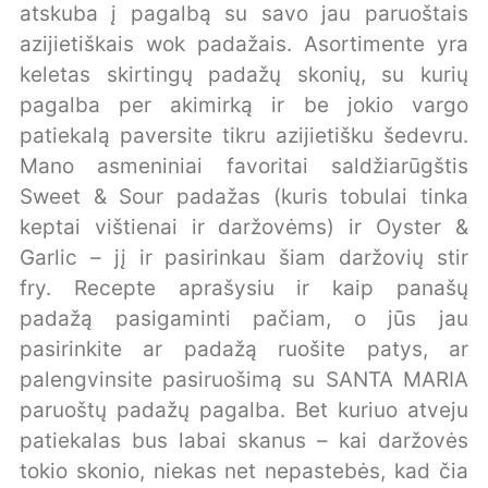
atskuba į pagalbą su savo jau paruoštais
azijietiškais wok padažais. Asortimente yra
keletas skirtingų padažų skonių, su kurių
pagalba per akimirką ir be jokio vargo
patiekalą paversite tikru azijietišku šedevru.
Mano asmeniniai favoritai saldžiarūgštis
Sweet & Sour padažas (kuris tobulai tinka
keptai vištienai ir daržovėms) ir Oyster &
Garlic – jį ir pasirinkau šiam daržovių stir
fry. Recepte aprašysiu ir kaip panašų
padažą pasigaminti pačiam, o jūs jau
pasirinkite ar padažą ruošite patys, ar
palengvinsite pasiruošimą su SANTA MARIA
paruoštų padažų pagalba. Bet kuriuo atveju
patiekalas bus labai skanus – kai daržovės
tokio skonio, niekas net nepastebės, kad čia