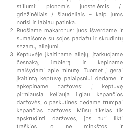
stiliumi: plonomis juostelėmis /
griežinėliais / šiaudeliais – kaip jums
norisi ir labiau patinka.
Ruošiame makaronus: juos išverdame ir
sumaišome su sojos padažu ir skrudintų
sezamų aliejumi.
Keptuvėje įkaitiname aliejų, įtarkuojame
česnaką, imbierą ir kepiname
maišydami apie minutę. Tuomet į gerai
įkaitintą keptuvę palaipsniui dedame ir
apkepiname daržoves: į keptuvę
pirmiausia keliauja ilgiau kepančios
daržovės, o paskutines dedame trumpai
kepančias daržoves. Mūsų tikslas tik
apskrudinti daržoves, jos turi likti
traškios, o ne minkštos ir