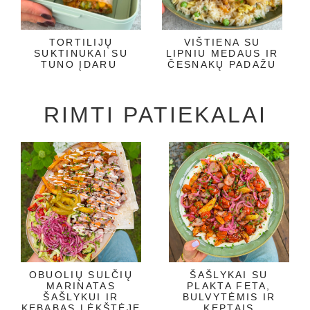
TORTILIJŲ
VIŠTIENA SU
SUKTINUKAI SU
LIPNIU MEDAUS IR
TUNO ĮDARU
ČESNAKŲ PADAŽU
RIMTI PATIEKALAI
OBUOLIŲ SULČIŲ
ŠAŠLYKAI SU
MARINATAS
PLAKTA FETA,
ŠAŠLYKUI IR
BULVYTĖMIS IR
KEBABAS LĖKŠTĖJE
KEPTAIS