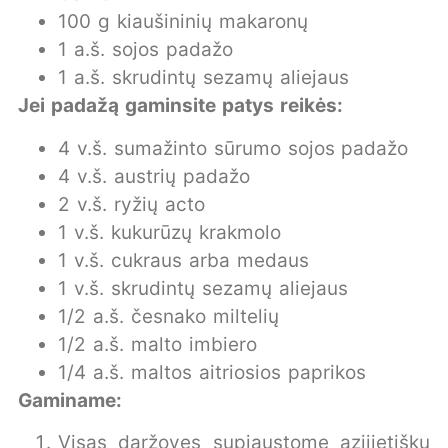
100 g kiaušininių makaronų
1 a.š. sojos padažo
1 a.š. skrudintų sezamų aliejaus
Jei padažą gaminsite patys reikės:
4 v.š. sumažinto sūrumo sojos padažo
4 v.š. austrių padažo
2 v.š. ryžių acto
1 v.š. kukurūzų krakmolo
1 v.š. cukraus arba medaus
1 v.š. skrudintų sezamų aliejaus
1/2 a.š. česnako miltelių
1/2 a.š. malto imbiero
1/4 a.š. maltos aitriosios paprikos
Gaminame:
Visas daržoves supjaustome azijietišku