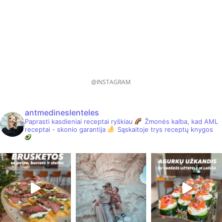
@INSTAGRAM
antmedineslenteles
Paprasti kasdieniai receptai ryškiau
Žmonės kalba, kad AML
receptai - skonio garantija
Sąskaitoje trys receptų knygos