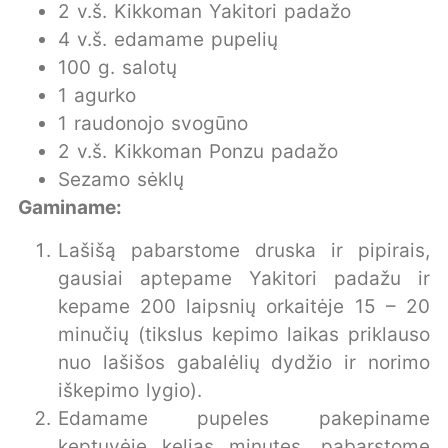
2 v.š. Kikkoman Yakitori padažo
4 v.š. edamame pupelių
100 g. salotų
1 agurko
1 raudonojo svogūno
2 v.š. Kikkoman Ponzu padažo
Sezamo sėklų
Gaminame:
Lašišą pabarstome druska ir pipirais,
gausiai aptepame Yakitori padažu ir
kepame 200 laipsnių orkaitėje 15 – 20
minučių (tikslus kepimo laikas priklauso
nuo lašišos gabalėlių dydžio ir norimo
iškepimo lygio).
Edamame pupeles pakepiname
keptuvėje kelias minutes, pabarstome