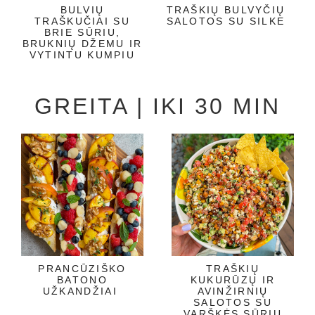
BULVIŲ
TRAŠKIŲ BULVYČIŲ
TRAŠKUČIAI SU
SALOTOS SU SILKE
BRIE SŪRIU,
BRUKNIŲ DŽEMU IR
VYTINTU KUMPIU
GREITA | IKI 30 MIN
PRANCŪZIŠKO
TRAŠKIŲ
BATONO
KUKURŪZŲ IR
UŽKANDŽIAI
AVINŽIRNIŲ
SALOTOS SU
VARŠKĖS SŪRIU