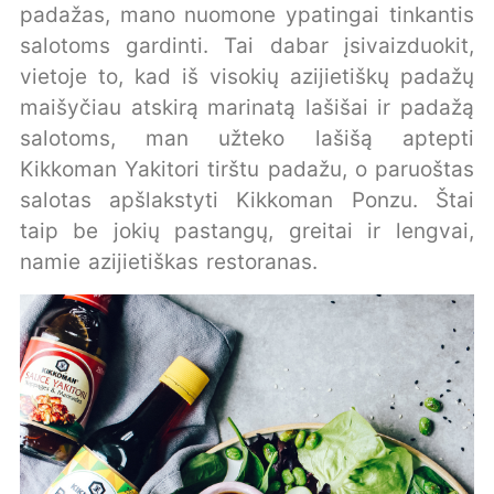
padažas, mano nuomone ypatingai tinkantis
salotoms gardinti. Tai dabar įsivaizduokit,
vietoje to, kad iš visokių azijietiškų padažų
maišyčiau atskirą marinatą lašišai ir padažą
salotoms, man užteko lašišą aptepti
Kikkoman Yakitori tirštu padažu, o paruoštas
salotas apšlakstyti Kikkoman Ponzu. Štai
taip be jokių pastangų, greitai ir lengvai,
namie azijietiškas restoranas.