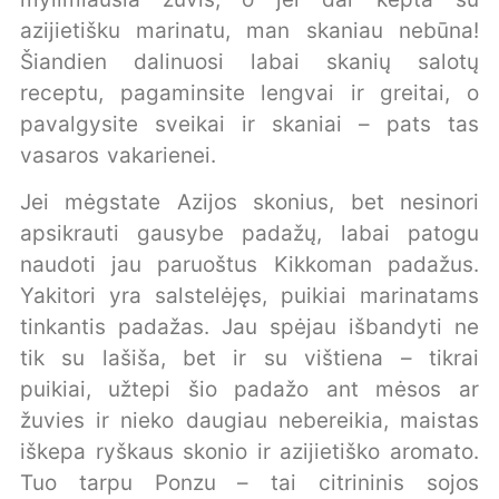
azijietišku marinatu, man skaniau nebūna!
Šiandien dalinuosi labai skanių salotų
receptu, pagaminsite lengvai ir greitai, o
pavalgysite sveikai ir skaniai – pats tas
vasaros vakarienei.
Jei mėgstate Azijos skonius, bet nesinori
apsikrauti gausybe padažų, labai patogu
naudoti jau paruoštus Kikkoman padažus.
Yakitori yra salstelėjęs, puikiai marinatams
tinkantis padažas. Jau spėjau išbandyti ne
tik su lašiša, bet ir su vištiena – tikrai
puikiai, užtepi šio padažo ant mėsos ar
žuvies ir nieko daugiau nebereikia, maistas
iškepa ryškaus skonio ir azijietiško aromato.
Tuo tarpu Ponzu – tai citrininis sojos