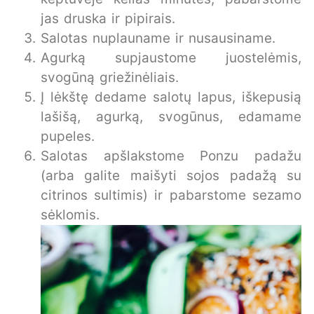
jas druska ir pipirais.
Salotas nuplauname ir nusausiname.
Agurką supjaustome juostelėmis,
svogūną griežinėliais.
Į lėkštę dedame salotų lapus, iškepusią
lašišą, agurką, svogūnus, edamame
pupeles.
Salotas apšlakstome Ponzu padažu
(arba galite maišyti sojos padažą su
citrinos sultimis) ir pabarstome sezamo
sėklomis.