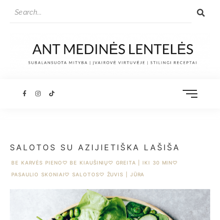
SALOTOS SU AZIJIETIŠKA LAŠIŠA
BE KARVĖS PIENO
♡
BE KIAUŠINIŲ
♡
GREITA | IKI 30 MIN
♡
PASAULIO SKONIAI
♡
SALOTOS
♡
ŽUVIS | JŪRA