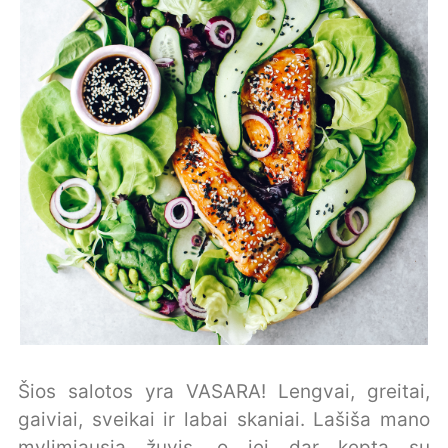
Šios salotos yra VASARA! Lengvai, greitai,
gaiviai, sveikai ir labai skaniai. Lašiša mano
mylimiausia žuvis, o jei dar kepta su