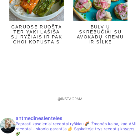
GARUOSE RUOŠTA
BULVIŲ
TERIYAKI LAŠIŠA
SKREBUČIAI SU
SU RYŽIAIS IR PAK
AVOKADŲ KREMU
CHOI KOPŪSTAIS
IR SILKE
@INSTAGRAM
antmedineslenteles
Paprasti kasdieniai receptai ryškiau
Žmonės kalba, kad AML
receptai - skonio garantija
Sąskaitoje trys receptų knygos