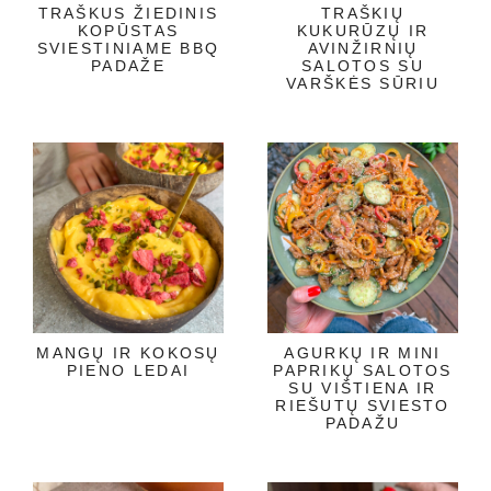
TRAŠKUS ŽIEDINIS
TRAŠKIŲ
KOPŪSTAS
KUKURŪZŲ IR
SVIESTINIAME BBQ
AVINŽIRNIŲ
PADAŽE
SALOTOS SU
VARŠKĖS SŪRIU
MANGŲ IR KOKOSŲ
AGURKŲ IR MINI
PIENO LEDAI
PAPRIKŲ SALOTOS
SU VIŠTIENA IR
RIEŠUTŲ SVIESTO
PADAŽU