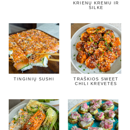
KRIENŲ KREMU IR
SILKE
TINGINIŲ SUSHI
TRAŠKIOS SWEET
CHILI KREVETĖS