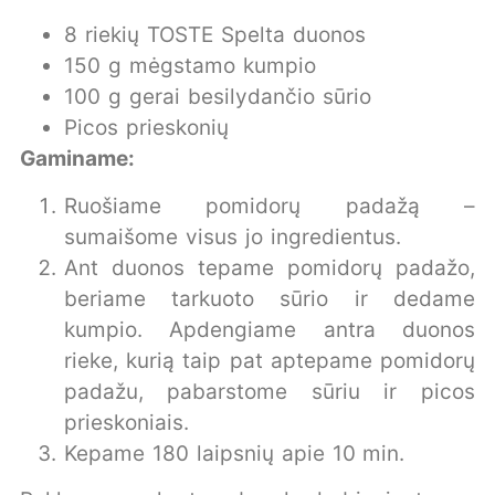
8 riekių TOSTE Spelta duonos
150 g mėgstamo kumpio
100 g gerai besilydančio sūrio
Picos prieskonių
Gaminame:
Ruošiame pomidorų padažą –
sumaišome visus jo ingredientus.
Ant duonos tepame pomidorų padažo,
beriame tarkuoto sūrio ir dedame
kumpio. Apdengiame antra duonos
rieke, kurią taip pat aptepame pomidorų
padažu, pabarstome sūriu ir picos
prieskoniais.
Kepame 180 laipsnių apie 10 min.