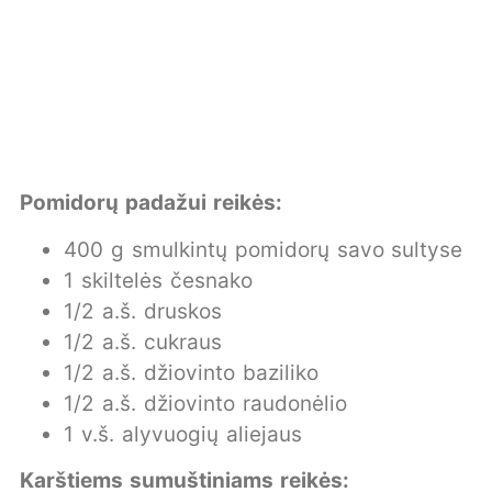
Pomidorų padažui reikės:
400 g smulkintų pomidorų savo sultyse
1 skiltelės česnako
1/2 a.š. druskos
1/2 a.š. cukraus
1/2 a.š. džiovinto baziliko
1/2 a.š. džiovinto raudonėlio
1 v.š. alyvuogių aliejaus
Karštiems sumuštiniams reikės: