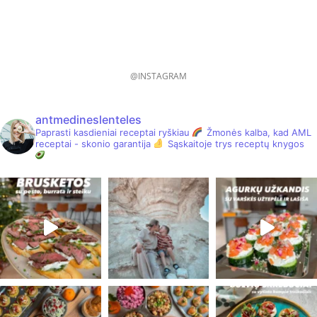
@INSTAGRAM
antmedineslenteles
Paprasti kasdieniai receptai ryškiau
Žmonės kalba, kad AML
receptai - skonio garantija
Sąskaitoje trys receptų knygos