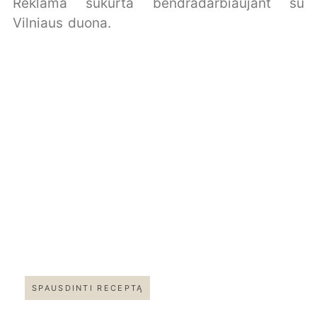
Reklama sukurta bendradarbiaujant su
Vilniaus duona.
SPAUSDINTI RECEPTĄ