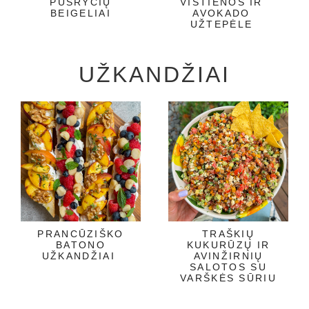
PUSRYČIŲ
VIŠTIENOS IR
BEIGELIAI
AVOKADO
UŽTEPĖLE
UŽKANDŽIAI
PRANCŪZIŠKO
TRAŠKIŲ
BATONO
KUKURŪZŲ IR
UŽKANDŽIAI
AVINŽIRNIŲ
SALOTOS SU
VARŠKĖS SŪRIU