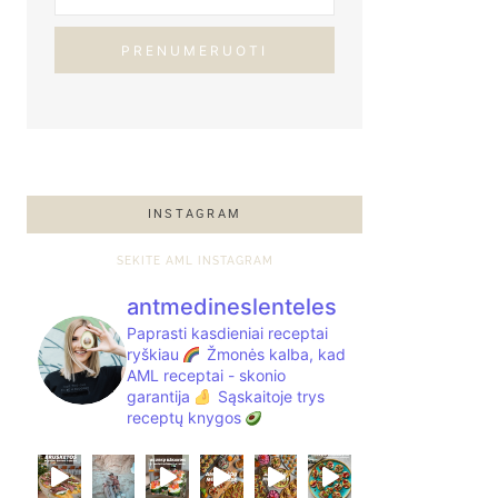
PRENUMERUOTI
INSTAGRAM
SEKITE AML INSTAGRAM
antmedineslenteles
Paprasti kasdieniai receptai
ryškiau
Žmonės kalba, kad
AML receptai - skonio
garantija
Sąskaitoje trys
receptų knygos