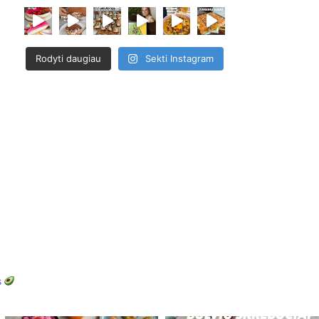
Rodyti daugiau
Sekti Instagram
s