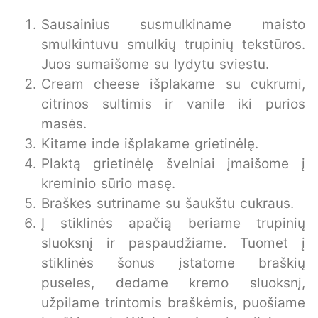
Sausainius susmulkiname maisto
smulkintuvu smulkių trupinių tekstūros.
Juos sumaišome su lydytu sviestu.
Cream cheese išplakame su cukrumi,
citrinos sultimis ir vanile iki purios
masės.
Kitame inde išplakame grietinėlę.
Plaktą grietinėlę švelniai įmaišome į
kreminio sūrio masę.
Braškes sutriname su šaukštu cukraus.
Į stiklinės apačią beriame trupinių
sluoksnį ir paspaudžiame. Tuomet į
stiklinės šonus įstatome braškių
puseles, dedame kremo sluoksnį,
užpilame trintomis braškėmis, puošiame