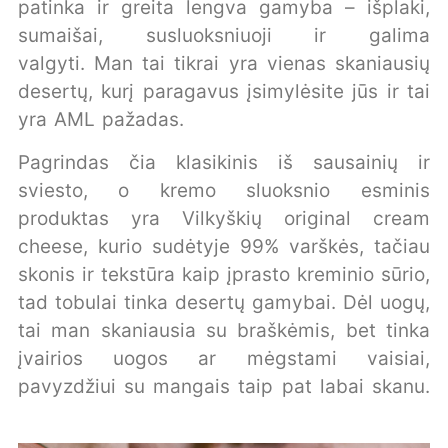
patinka ir greita lengva gamyba – išplaki,
sumaišai, susluoksniuoji ir galima
valgyti. Man tai tikrai yra vienas skaniausių
desertų, kurį paragavus įsimylėsite jūs ir tai
yra AML pažadas.
Pagrindas čia klasikinis iš sausainių ir
sviesto, o kremo sluoksnio esminis
produktas yra Vilkyškių original cream
cheese, kurio sudėtyje 99% varškės, tačiau
skonis ir tekstūra kaip įprasto kreminio sūrio,
tad tobulai tinka desertų gamybai. Dėl uogų,
tai man skaniausia su braškėmis, bet tinka
įvairios uogos ar mėgstami vaisiai,
pavyzdžiui su mangais taip pat labai skanu.