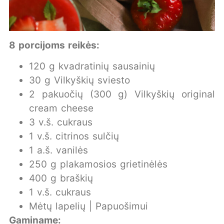
8 porcijoms reikės:
120 g kvadratinių sausainių
30 g Vilkyškių sviesto
2 pakuočių (300 g) Vilkyškių original
cream cheese
3 v.š. cukraus
1 v.š. citrinos sulčių
1 a.š. vanilės
250 g plakamosios grietinėlės
400 g braškių
1 v.š. cukraus
Mėtų lapelių | Papuošimui
Gaminame: