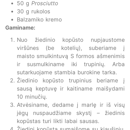
50 g
Prosciutto
30 g rukolos
Balzamiko kremo
Gaminame:
Nuo žiedinio kopūsto nupjaustome
viršūnes (be kotelių), suberiame į
maisto smulkintuvą S formos ašmenimis
ir susmulkiname iki trupinių. Arba
sutarkuojame stambia burokine tarka.
Žiedinio kopūsto trupinius beriame į
sausą keptuvę ir kaitiname maišydami
10 minučių.
Atvėsiname, dedame į marlę ir iš visų
jėgų nuspaudžiame skystį – žiedinis
kopūstas turi likti labai sausas.
Žiedinį kopūstą sumaišome su kiaušiniu,