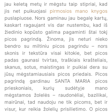
jau keletą metų ir mėgstu taip stipriai, kad
jis net puikuojasi
pirmosios mano knygos
puslapiuose. Nors gaminau jau begalę kartų,
kaskart ragaujant vis dar nustembu, kad iš
žiedinio kopūsto galima pagaminti štai tokį
picos pagrindą. Žinoma, jis neturi nieko
bendro su miltiniu picos pagrindu – nors
skonis ir tekstūra visai kitokie, bet picos
padas gaunasi tvirtas, traškiais krašteliais,
skanus, sotus, maistingas ir puikiai dera su
jūsų mėgstamiausiais picos priedais. Picos
pagrindą gardinau SANTA MARIA picos
prieskoniais, kurių sudėtyje mano
mėgstamos žolelės – raudonėliai, bazilikai,
mairūnai, tad naudoju ne tik picoms, bet ir
visur, kur reikia žolelių prisilietimo. O picos