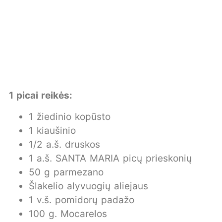
1 picai reikės:
1 žiedinio kopūsto
1 kiaušinio
1/2 a.š. druskos
1 a.š. SANTA MARIA picų prieskonių
50 g parmezano
Šlakelio alyvuogių aliejaus
1 v.š. pomidorų padažo
100 g. Mocarelos