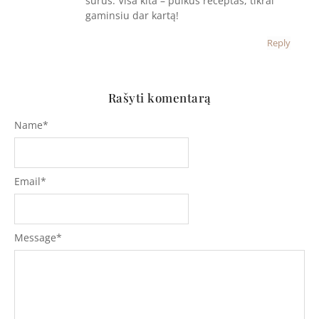
sūrus. Visa kita – puikus receptas, tikrai
gaminsiu dar kartą!
Reply
Rašyti komentarą
Name
*
Email
*
Message
*