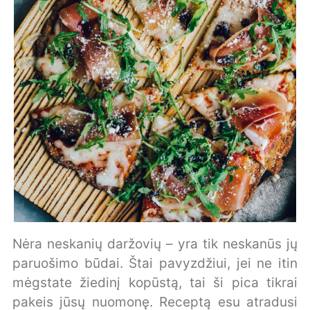
Nėra neskanių daržovių – yra tik neskanūs jų
paruošimo būdai. Štai pavyzdžiui, jei ne itin
mėgstate žiedinį kopūstą, tai ši pica tikrai
pakeis jūsų nuomonę. Receptą esu atradusi