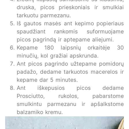
druska, picos prieskoniais ir smulkiai
tarkuotu parmezanu.
Iš gautos masės ant kepimo popieriaus
spaudžiant rankomis suformuojame
picos pagrindą ir aptepame aliejumi.
Kepame 180 laipsnių orkaitėje 30
minučių, kol gražiai apskrunda.
Ant picos pagrindo užtepame pomidorų
padažo, dedame tarkuotos macerelos ir
kepame dar 5 minutes.
Ant iškepusios picos dedame
Prosciutto, rukolos, pabarstome
smulkintu parmezanu ir apšalkstome
balzamiko kremu.