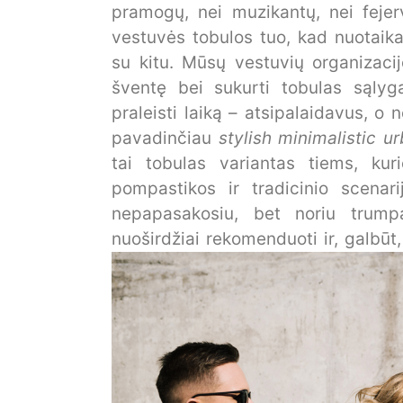
pramogų, nei muzikantų, nei feje
vestuvės tobulos tuo, kad nuotaik
su kitu. Mūsų vestuvių organizacij
šventę bei sukurti tobulas sąlyg
praleisti laiką – atsipalaidavus, 
pavadinčiau
stylish minimalistic u
tai tobulas variantas tiems, ku
pompastikos ir tradicinio scenari
nepapasakosiu, bet noriu trumpa
nuoširdžiai rekomenduoti ir, galbūt