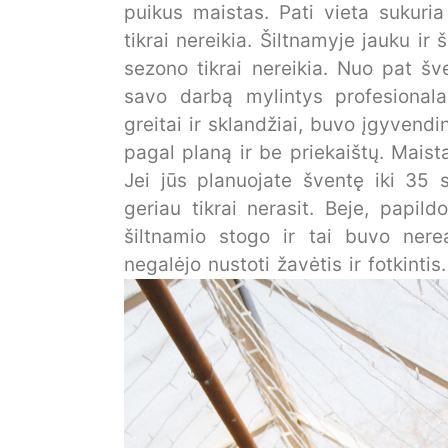
puikus maistas. Pati vieta sukur
tikrai nereikia. Šiltnamyje jauku ir 
sezono tikrai nereikia. Nuo pat š
savo darbą mylintys profesionala
greitai ir sklandžiai, buvo įgyvend
pagal planą ir be priekaištų. Mai
Jei jūs planuojate šventę iki 35 
geriau tikrai nerasit. Beje, papi
šiltnamio stogo ir tai buvo nere
negalėjo nustoti žavėtis ir fotkinti