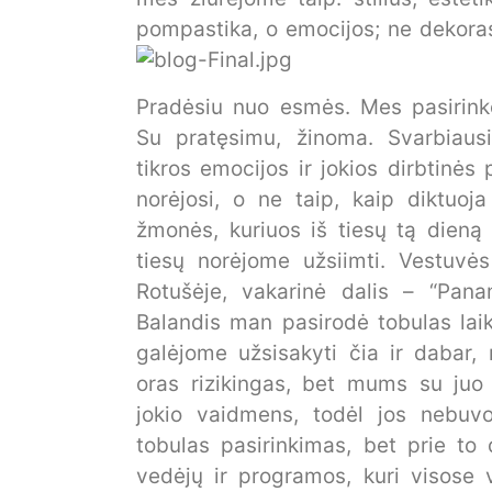
pompastika, o emocijos; ne dekoras
Pradėsiu nuo esmės. Mes pasirink
Su pratęsimu, žinoma. Svarbiaus
tikros emocijos ir jokios dirbtin
norėjosi, o ne taip, kaip diktuoja
žmonės, kuriuos iš tiesų tą dieną n
tiesų norėjome užsiimti. Vestuvė
Rotušėje, vakarinė dalis – “Pana
Balandis man pasirodė tobulas lai
galėjome užsisakyti čia ir dabar, 
oras rizikingas, bet mums su ju
jokio vaidmens, todėl jos nebuv
tobulas pasirinkimas, bet prie to
vedėjų ir programos, kuri visose 