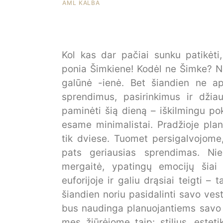
AML KALBA
Kol kas dar pačiai sunku patikėti
ponia Šimkiene! Kodėl ne Šimke? N
galūnė -ienė. Bet šiandien ne a
sprendimus, pasirinkimus ir džia
paminėti šią dieną – iškilmingu p
esame minimalistai. Pradžioje pla
tik dviese. Tuomet persigalvojome
pats geriausias sprendimas. Ni
mergaitė, ypatingų emocijų šiai
euforijoje ir galiu drąsiai teigti 
šiandien noriu pasidalinti savo vest
bus naudinga planuojantiems savo š
mes žiūrėjome taip: stilius, este