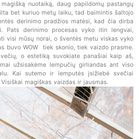
ia magišką nuotaiką, daug papildomų pastangų
šilta bet kuriuo metų laiku, tad baimintis šaltojo
ventės derinimo pradžios matėsi, kad čia dirba
i. Pats derinimo procesas vyko itin lengvai,
inti visi mūsų norai, o šventės metu viskas vyko
stas buvo WOW
tiek skonio, tiek vaizdo prasme.
svečių, o estetiką suvokiate panašiai kaip aš,
ldomai užsisakėme lempučių girliandas ant viso
alu. Kai sutemo ir lemputės įsižiebė svečiai
s. Visiškai magiškas vaizdas ir jausmas.