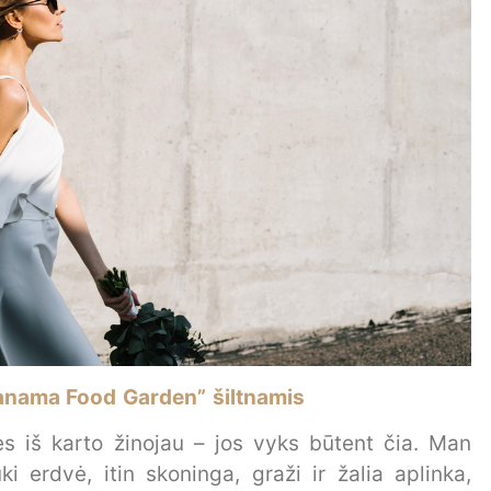
anama Food Garden” šiltnamis
es iš karto žinojau – jos vyks būtent čia. Man
i erdvė, itin skoninga, graži ir žalia aplinka,