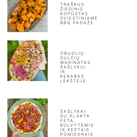
TRAŠKUS
ŽIEDINIS
KOPŪSTAS
SVIESTINIAME
BBQ PADAŽE
OBUOLIŲ
SULČIŲ
MARINATAS
ŠAŠLYKUI
IR
KEBABAS
LĖKŠTĖJE
ŠAŠLYKAI
SU PLAKTA
FETA,
BULVYTĖMIS
IR KEPTAIS
POMIDORAIS