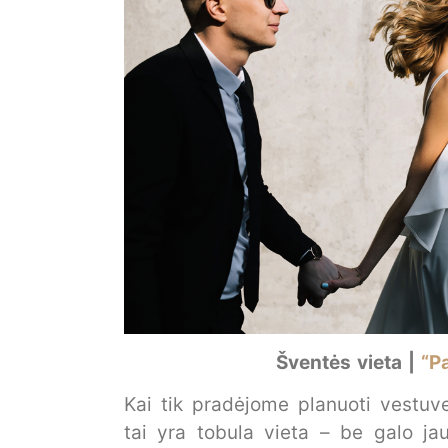
Šventės vieta |
“P
Kai tik pradėjome planuoti vestuv
tai yra tobula vieta – be galo jauk