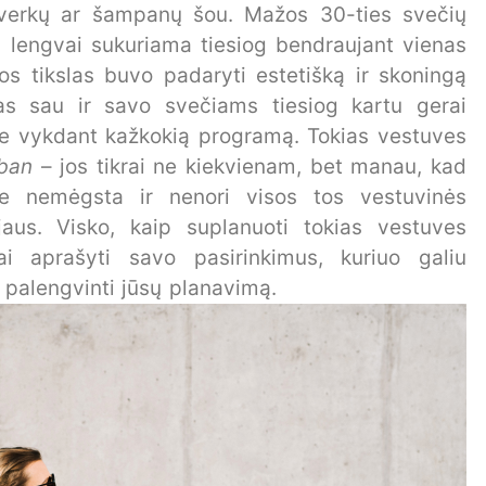
rverkų ar šampanų šou. Mažos 30-ties svečių
a lengvai sukuriama tiesiog bendraujant vienas
os tikslas buvo padaryti estetišką ir skoningą
as sau ir savo svečiams tiesiog kartu gerai
o ne vykdant kažkokią programą. Tokias vestuves
rban
– jos tikrai ne kiekvienam, bet manau, kad
rie nemėgsta ir nenori visos tos vestuvinės
jaus. Visko, kaip suplanuoti tokias vestuves
i aprašyti savo pasirinkimus, kuriuo galiu
, palengvinti jūsų planavimą.