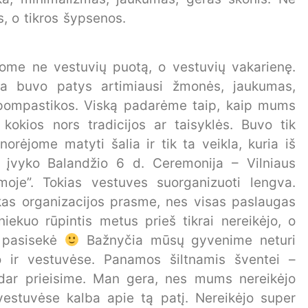
, o tikros šypsenos.
ome ne vestuvių puotą, o vestuvių vakarienę.
ia buvo patys artimiausi žmonės, jaukumas,
ės pompastikos. Viską padarėme taip, kaip mums
 kokios nors tradicijos ar taisyklės. Buvo tik
orėjome matyti šalia ir tik ta veikla, kuria iš
s įvyko Balandžio 6 d. Ceremonija – Vilniaus
moje”. Tokias vestuves suorganizuoti lengva.
kas organizacijos prasme, nes visas paslaugas
niekuo rūpintis metus prieš tikrai nereikėjo, o
o pasisekė
Bažnyčia mūsų gyvenime neturi
o ir vestuvėse. Panamos šiltnamis šventei –
 dar prieisime. Man gera, nes mums nereikėjo
vestuvėse kalba apie tą patį. Nereikėjo super