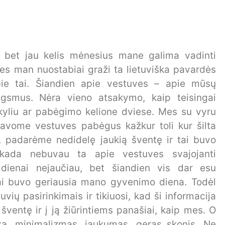
, bet jau kelis mėnesius mane galima vadinti
es man nuostabiai graži ta lietuviška pavardės
pie tai. Šiandien apie vestuves – apie mūsų
ugsmus. Nėra vieno atsakymo, kaip teisingai
okyliu ar pabėgimo kelione dviese. Mes su vyru
navome vestuves pabėgus kažkur toli kur šilta
, padarėme nedidelę jaukią šventę ir tai buvo
ekada nebuvau ta apie vestuves svajojanti
 dienai nejaučiau, bet šiandien vis dar esu
– tai buvo geriausia mano gyvenimo diena. Todėl
uvių pasirinkimais ir tikiuosi, kad ši informacija
ventę ir į ją žiūrintiems panašiai, kaip mes. O
tika, minimalizmas, jaukumas, geras skonis. Ne