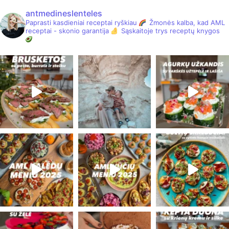
antmedineslenteles
Paprasti kasdieniai receptai ryškiau
Žmonės kalba, kad AML
receptai - skonio garantija
Sąskaitoje trys receptų knygos