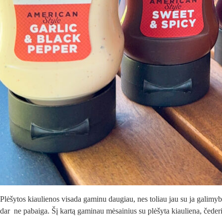
Plėšytos kiaulienos visada gaminu daugiau, nes toliau jau su ja galim
dar ne pabaiga. Šį kartą gaminau mėsainius su plėšyta kiauliena, čeder