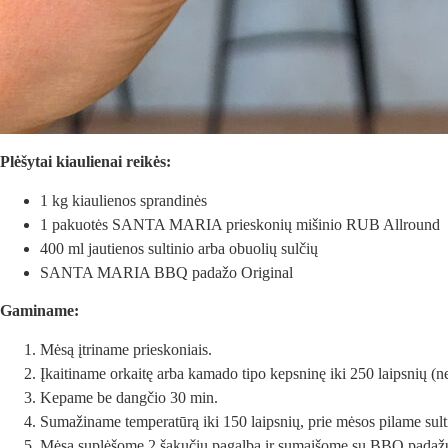
Plėšytai kiaulienai reikės:
1 kg kiaulienos sprandinės
1 pakuotės SANTA MARIA prieskonių mišinio RUB Allround
400 ml jautienos sultinio arba obuolių sulčių
SANTA MARIA BBQ padažo Original
Gaminame:
Mėsą įtriname prieskoniais.
Įkaitiname orkaitę arba kamado tipo kepsninę iki 250 laipsnių (ne
Kepame be dangčio 30 min.
Sumažiname temperatūrą iki 150 laipsnių, prie mėsos pilame sult
Mėsą suplėšome 2 šakučių pagalba ir sumaišome su BBQ padaž