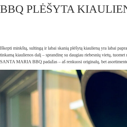
BBQ PLĖŠYTA KIAULIE
Iškepti minkštą, sultingą ir labai skanią plėšytą kiaulieną yra labai pap
tinkamą kiaulienos dalį – sprandinę su daugiau riebesnių vietų, tuomet m
SANTA MARIA BBQ padažas – aš renkuosi originalų, bet asortimente 