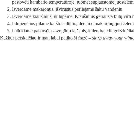
pastovėti kambario temperatūroje, tuomet supjaustome juostelėmi
Išverdame makaronus, išvirusius perliejame šaltu vandeniu.
Išverdame kiaušinius, nulupame. Kiaušinius geriausia būtų virti m
I dubenėlius pilame karšto sultinio, dedame makaronų, juostelėmis 
Patiekiame pabarsčius svogūno laiškais, kalendra, čili griežinėlia
Kažkur perskaičiau ir man labai patiko ši frazė –
slurp away your winte