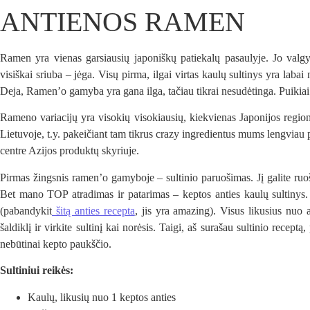
ANTIENOS RAMEN
Ramen yra vienas garsiausių japoniškų patiekalų pasaulyje. Jo valg
visiškai sriuba – jėga. Visų pirma, ilgai virtas kaulų sultinys yra labai
Deja, Ramen’o gamyba yra gana ilga, tačiau tikrai nesudėtinga. Puikiai 
Rameno variacijų yra visokių visokiausių, kiekvienas Japonijos region
Lietuvoje, t.y. pakeičiant tam tikrus crazy ingredientus mums lengviau p
centre Azijos produktų skyriuje.
Pirmas žingsnis ramen’o gamyboje – sultinio paruošimas. Jį galite ruošt
Bet mano TOP atradimas ir patarimas – keptos anties kaulų sultinys. E
(pabandykit
šitą anties recepta
, jis yra amazing). Visus likusius nuo a
šaldiklį ir virkite sultinį kai norėsis. Taigi, aš surašau sultinio receptą
nebūtinai kepto paukščio.
Sultiniui reikės:
Kaulų, likusių nuo 1 keptos anties