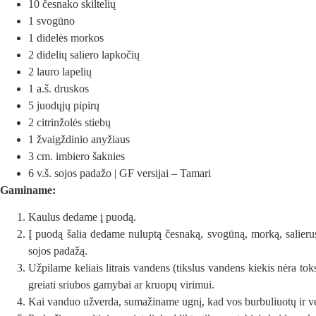
10 česnako skiltelių
1 svogūno
1 didelės morkos
2 didelių saliero lapkočių
2 lauro lapelių
1 a.š. druskos
5 juodųjų pipirų
2 citrinžolės stiebų
1 žvaigždinio anyžiaus
3 cm. imbiero šaknies
6 v.š. sojos padažo | GF versijai – Tamari
Gaminame:
Kaulus dedame į puodą.
Į puodą šalia dedame nuluptą česnaką, svogūną, morką, salierus, 
sojos padažą.
Užpilame keliais litrais vandens (tikslus vandens kiekis nėra toks 
greiati sriubos gamybai ar kruopų virimui.
Kai vanduo užverda, sumažiname ugnį, kad vos burbuliuotų ir v