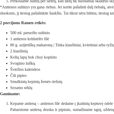
Perkošiame sultinį per sietelį, kad liktų tik nuostabiai skaidrus sky
*Antienos sultinys yra gana riebus. Jei norite pašalinti dalį riebalų, atvė
sluoksnis, jį tiesiog pašalinkite šaukštu. Tai tikrai nėra būtina, tiesiog t
2 porcijoms Ramen reikės:
500 ml. paruošto sultinio
1 antienos krūtinėlės filė
80 g. azijietiškų makaronų | Tinka kiaušiniai, kvietiniai arba ryž
2 kiaušinių
Kelių lapų bok choy kopūsto
Svogūno laiškų
Šviežios kalendros
Čili pipiro
Smulkintų kepintų žemės riešutų
Sezamo sėklų
Gaminame:
Kepame antieną – a
ntienos filė dedame į įkaitintą keptuvę ode
Pabarstome antieną druska ir pipirais, sumažiname ugnį, užden