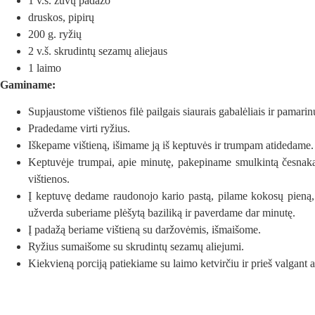
1 v.š. žuvų padažo
druskos, pipirų
200 g. ryžių
2 v.š. skrudintų sezamų aliejaus
1 laimo
Gaminame:
Supjaustome vištienos filė pailgais siaurais gabalėliais ir pamarin
Pradedame virti ryžius.
Iškepame vištieną, išimame ją iš keptuvės ir trumpam atidedame.
Keptuvėje trumpai, apie minutę, pakepiname smulkintą česnaką,
vištienos.
Į keptuvę dedame raudonojo kario pastą, pilame kokosų pieną, s
užverda suberiame plėšytą baziliką ir paverdame dar minutę.
Į padažą beriame vištieną su daržovėmis, išmaišome.
Ryžius sumaišome su skrudintų sezamų aliejumi.
Kiekvieną porciją patiekiame su laimo ketvirčiu ir prieš valgant 