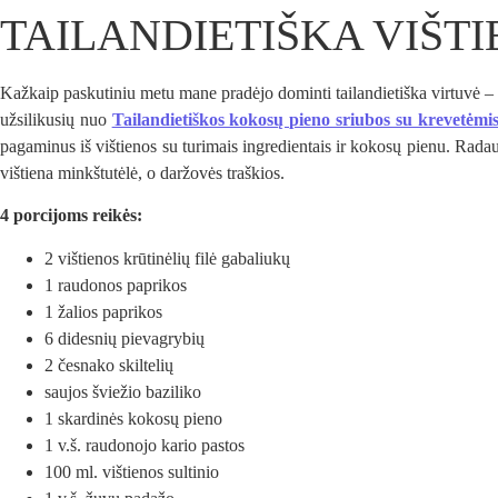
TAILANDIETIŠKA VIŠT
Kažkaip paskutiniu metu mane pradėjo dominti tailandietiška virtuvė – 
užsilikusių nuo
Tailandietiškos kokosų pieno sriubos su krevet
pagaminus iš vištienos su turimais ingredientais ir kokosų pienu. Radau
vištiena minkštutėlė, o daržovės traškios.
4 porcijoms reikės:
2 vištienos krūtinėlių filė gabaliukų
1 raudonos paprikos
1 žalios paprikos
6 didesnių pievagrybių
2 česnako skiltelių
saujos šviežio baziliko
1 skardinės kokosų pieno
1 v.š. raudonojo kario pastos
100 ml. vištienos sultinio