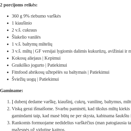
2 porcijoms reikės:
360 g 9% riebumo varškės
1 kiaušinio
2 v.š. cukraus
Šlakelio vanilės
1 v.š. baltymų miltelių
3 v.š. miltų | GF versijai lygiomis dalimis kukurūzų, avižiniai ir
Kokosų aliejaus | Kepimui
Graikiško jogurto | Patiekimui
Fitnfood abrikosų užtepėlės su baltymais | Patiekimui
Šviežių uogų | Patiekimui
Gaminame:
Į dubenį dedame varškę, kiaušinį, cukrų, vanilinę, baltymus, milt
Viską gerai išmaišome. Svarbu paminėti, kad tikslus miltų kieki
gamindami taip, kad masė būtų ne per skysta, kabinama šaukštu
Rankomis formuojame nedidelius varškėčius (man patogiausia tai d
mažesnės už vidutinę kaitros.