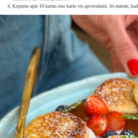
Kepame apie 10 kartas nuo karto vis apversdami. Jei matote, kad 