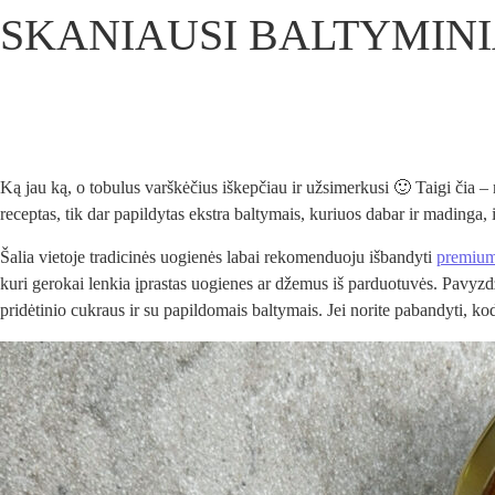
SKANIAUSI BALTYMINI
Ką jau ką, o tobulus varškėčius iškepčiau ir užsimerkusi 🙂 Taigi čia – 
receptas, tik dar papildytas ekstra baltymais, kuriuos dabar ir madinga, i
Šalia vietoje tradicinės uogienės labai rekomenduoju išbandyti
premium 
kuri gerokai lenkia įprastas uogienes ar džemus iš parduotuvės. Pavyzdž
pridėtinio cukraus ir su papildomais baltymais. Jei norite pabandyti,