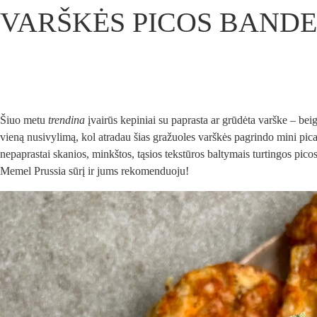
VARŠKĖS PICOS BANDE
Šiuo metu
trendina
įvairūs kepiniai su paprasta ar grūdėta varške – beige
vieną nusivylimą, kol atradau šias gražuoles varškės pagrindo mini pica
nepaprastai skanios, minkštos, tąsios tekstūros baltymais turtingos pi
Memel Prussia sūrį ir jums rekomenduoju!