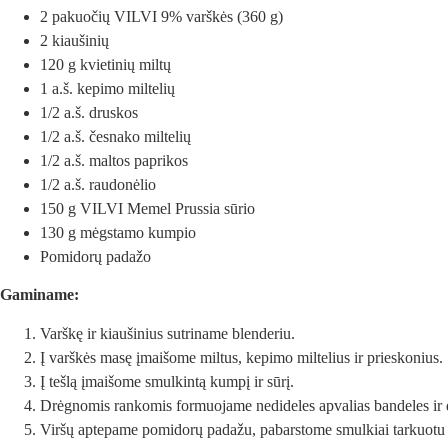
2 pakuočių VILVI 9% varškės (360 g)
2 kiaušinių
120 g kvietinių miltų
1 a.š. kepimo miltelių
1/2 a.š. druskos
1/2 a.š. česnako miltelių
1/2 a.š. maltos paprikos
1/2 a.š. raudonėlio
150 g VILVI Memel Prussia sūrio
130 g mėgstamo kumpio
Pomidorų padažo
Gaminame:
Varškę ir kiaušinius sutriname blenderiu.
Į varškės masę įmaišome miltus, kepimo miltelius ir prieskonius.
Į tešlą įmaišome smulkintą kumpį ir sūrį.
Drėgnomis rankomis formuojame nedideles apvalias bandeles ir 
Viršų aptepame pomidorų padažu, pabarstome smulkiai tarkuotu s