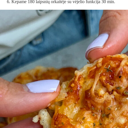
Kepame 180 laipsnių orkaitėje su vėjelio funkcija 30 min.