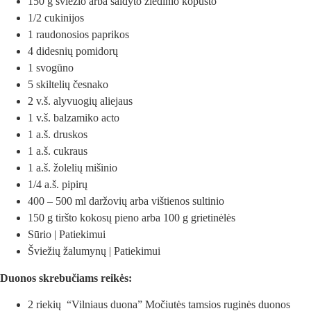
150 g šviežio arba šaldyto žiedinio kopūsto
1/2 cukinijos
1 raudonosios paprikos
4 didesnių pomidorų
1 svogūno
5 skiltelių česnako
2 v.š. alyvuogių aliejaus
1 v.š. balzamiko acto
1 a.š. druskos
1 a.š. cukraus
1 a.š. žolelių mišinio
1/4 a.š. pipirų
400 – 500 ml daržovių arba vištienos sultinio
150 g tiršto kokosų pieno arba 100 g grietinėlės
Sūrio | Patiekimui
Šviežių žalumynų | Patiekimui
Duonos skrebučiams reikės:
2 riekių “Vilniaus duona” Močiutės tamsios ruginės duonos