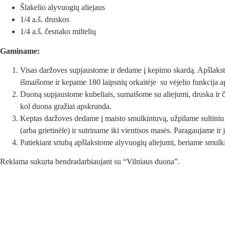
Šlakelio alyvuogių aliejaus
1/4 a.š. druskos
1/4 a.š. česnako miltelių
Gaminame:
Visas daržoves supjaustome ir dedame į kepimo skardą. Apšlaksto
išmaišome ir kepame 180 laipsnių orkaitėje su vėjelio funkcija a
Duoną supjaustome kubeliais, sumaišome su aliejumi, druska ir če
kol duona gražiai apskrunda.
Keptas daržoves dedame į maisto smulkintuvą, užpilame sultiniu
(arba grietinėle) ir sutriname iki vientisos masės. Paragaujame ir je
Patiekiant sriubą apšlakstome alyvuogių aliejumi, beriame smulk
Reklama sukurta bendradarbiaujant su “Vilniaus duona”.