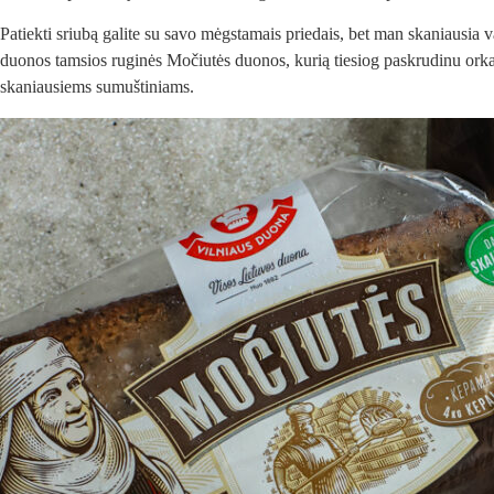
Patiekti sriubą galite su savo mėgstamais priedais, bet man skaniausia v
duonos tamsios ruginės Močiutės duonos, kurią tiesiog paskrudinu orkaitė
skaniausiems sumuštiniams.