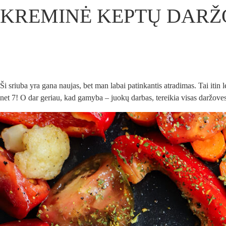
KREMINĖ KEPTŲ DARŽ
Ši sriuba yra gana naujas, bet man labai patinkantis atradimas. Tai itin 
net 7! O dar geriau, kad gamyba – juokų darbas, tereikia visas daržoves p