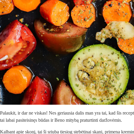
Palaukit, ir dar ne viskas! Nes geriausia dalis man yra tai, kad šis rec
tai labai pasiteisinęs būdas ir Beno mitybą praturtinti daržovėmis.
Kalbant apie skonį, tai ši sriuba tiesiog stebėtinai skani, primena krem