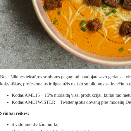
Beje, šilkinės tekstūros sriuboms pagaminti naudojau savo geriausią vi
kokybiškas, profesionalus ir ilgaamžis maisto smulkintuvas, kviečiu pa
Kodas AML15 – 15% nuolaidą visai produkcijai, kuriai tuo met
Kodas AMLTWISTER – Twister ąsotis dovanų prie modelių Desig
Sriubai reikės:
4 vidutinio dydžio morkų