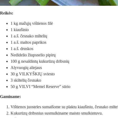
Reikės:
1 kg mažųjų vištienos filė
1 kiaušinio
1 a.š. česnako miltelių
1 a.š. maltos paprikos
1 a.š. druskos
Nedidelio žiupsnelio pipirų
100 g nesaldintų kukurūzų dribsnių
Alyvuogių aliejaus
30 g VILKYŠKIŲ sviesto
3 skiltelių česnako
50 g VILVI “Memel Reserve” sūrio
Gaminame:
Vištienos juosteles sumaišome su plaktu kiaušiniu, česnako milteli
Kukurūzų dribsnius susmulkiname maisto smulkintuvu.