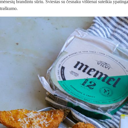
mėnesių brandintu sūriu. Sviestas su česnaku vištienai suteikia ypatin
traškumo.