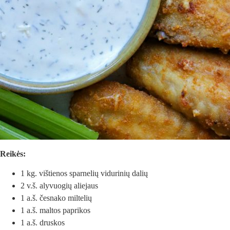
Reikės:
1 kg. vištienos sparnelių vidurinių dalių
2 v.š. alyvuogių aliejaus
1 a.š. česnako miltelių
1 a.š. maltos paprikos
1 a.š. druskos