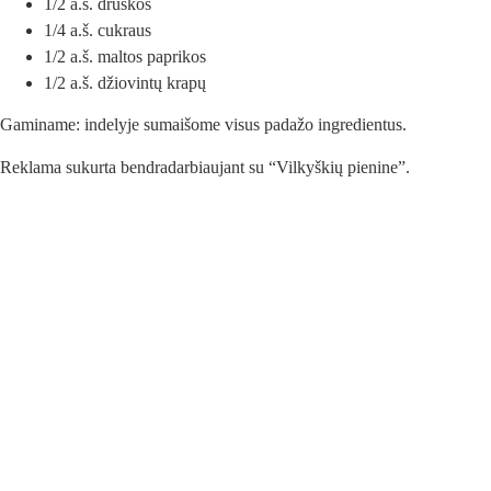
1/2 a.š. druskos
1/4 a.š. cukraus
1/2 a.š. maltos paprikos
1/2 a.š. džiovintų krapų
Gaminame: indelyje sumaišome visus padažo ingredientus.
Reklama sukurta bendradarbiaujant su “Vilkyškių pienine”.