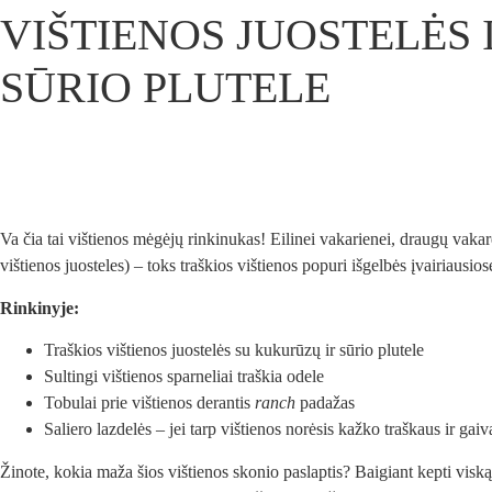
VIŠTIENOS JUOSTELĖS 
SŪRIO PLUTELE
Va čia tai vištienos mėgėjų rinkinukas! Eilinei vakarienei, draugų vakarė
vištienos juosteles) – toks traškios vištienos popuri išgelbės įvairiausios
Rinkinyje:
Traškios vištienos juostelės su kukurūzų ir sūrio plutele
Sultingi vištienos sparneliai traškia odele
Tobulai prie vištienos derantis
ranch
padažas
Saliero lazdelės – jei tarp vištienos norėsis kažko traškaus ir gaiv
Žinote, kokia maža šios vištienos skonio paslaptis? Baigiant kepti vi