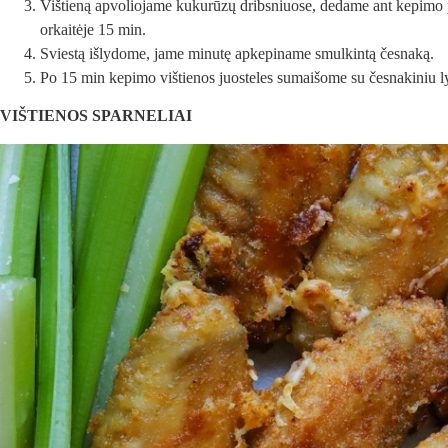
Vištieną apvoliojame kukurūzų dribsniuose, dedame ant kepimo p
orkaitėje 15 min.
Sviestą išlydome, jame minutę apkepiname smulkintą česnaką.
Po 15 min kepimo vištienos juosteles sumaišome su česnakiniu ly
VIŠTIENOS SPARNELIAI