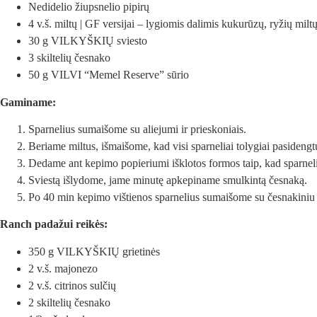
Nedidelio žiupsnelio pipirų
4 v.š. miltų | GF versijai – lygiomis dalimis kukurūzų, ryžių mil
30 g VILKYŠKIŲ sviesto
3 skiltelių česnako
50 g VILVI “Memel Reserve” sūrio
Gaminame:
Sparnelius sumaišome su aliejumi ir prieskoniais.
Beriame miltus, išmaišome, kad visi sparneliai tolygiai pasidengt
Dedame ant kepimo popieriumi išklotos formos taip, kad sparnelia
Sviestą išlydome, jame minutę apkepiname smulkintą česnaką.
Po 40 min kepimo vištienos sparnelius sumaišome su česnakiniu l
Ranch padažui reikės:
350 g VILKYŠKIŲ grietinės
2 v.š. majonezo
2 v.š. citrinos sulčių
2 skiltelių česnako