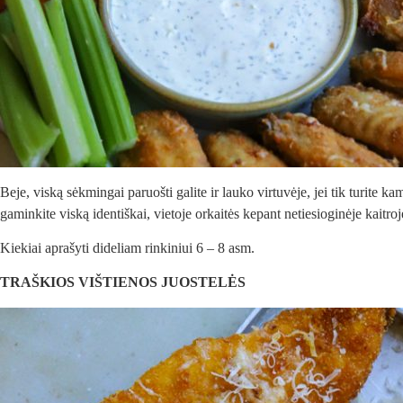
Beje, viską sėkmingai paruošti galite ir lauko virtuvėje, jei tik turite k
gaminkite viską identiškai, vietoje orkaitės kepant netiesioginėje kaitro
Kiekiai aprašyti dideliam rinkiniui 6 – 8 asm.
TRAŠKIOS VIŠTIENOS JUOSTELĖS