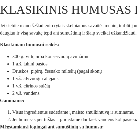
KLASIKINIS HUMUSAS I
Jei stebite mano šeštadienio rytais skelbiamus savaitės meniu, turbūt j
daugiau ir visą savaitę tepti ant sumuštinių ir šiaip sveikai užkandžiaut
Klasikiniam humusui reikės:
300 g. virtų arba konservuotų avinžirnių
1 a.š. tahini pastos
Druskos, pipirų, česnako miltelių (pagal skonį)
1 v.š. alyvuogių aliejaus
1 v.š. citrinos sulčių
2 v.š. vandens
Gaminame:
Visus ingredientus sudedame į maisto smulkintuvą ir sutriname.
Jei humusas per tirštas – pridedame dar kiek vandens kol pasiek
Mėgstamiausi topingai ant sumuštinių su humusu: