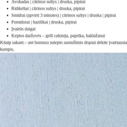
Avokadas | citrinos sultys | druska, pipirai
Ridikėliai | citrinos sultys | druska, pipirai
Smidrai (apvirti 3 minutes) | citrinos sultys | druska | pipirai
Pomidorai | bazilikai | druska, pipirai
Įvairūs daigai
Keptos daržovės – grill cukinija, paprika, baklažanai
Kitaip sakant – ant humuso sutepto sumuštinio drąsiai dėkite įvairiausias
kumpis.